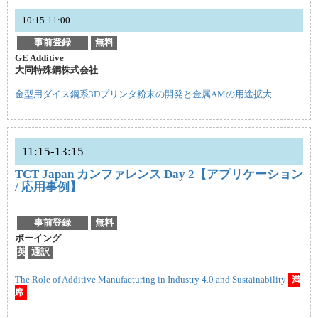
10:15-11:00
事前登録
無料
GE Additive
大同特殊鋼株式会社
金型用ダイス鋼系3Dプリンタ粉末の開発と金属AMの用途拡大
11:15-13:15
TCT Japan カンファレンス Day 2【アプリケーション
/ 応用事例】
事前登録
無料
ボーイング
英
通訳
The Role of Additive Manufacturing in Industry 4.0 and Sustainability
満
席