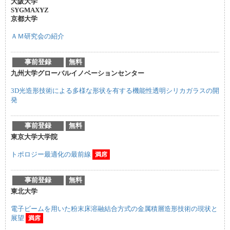
大阪大学
SYGMAXYZ
京都大学
ＡＭ研究会の紹介
事前登録
無料
九州大学グローバルイノベーションセンター
3D光造形技術による多様な形状を有する機能性透明シリカガラスの開
発
事前登録
無料
東京大学大学院
トポロジー最適化の最前線
満席
事前登録
無料
東北大学
電子ビームを用いた粉末床溶融結合方式の金属積層造形技術の現状と
展望
満席