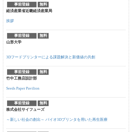
事前登録
無料
経済産業省近畿経済産業局
挨拶
事前登録
無料
山形大学
3Dフードプリンターによる課題解決と新価値の共創
事前登録
無料
竹中工務店設計部
Seeds Paper Pavilion
事前登録
無料
株式会社サイフューズ
～新しい社会の創出～ バイオ3Dプリンタを用いた再生医療