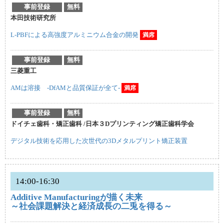
事前登録
無料
本田技術研究所
L-PBFによる高強度アルミニウム合金の開発
満席
事前登録
無料
三菱重工
AMは溶接 -DfAMと品質保証が全て-
満席
事前登録
無料
ドイチェ歯科・矯正歯科 /日本３Dプリンティング矯正歯科学会
デジタル技術を応用した次世代の3Dメタルプリント矯正装置
14:00-16:30
Additive Manufacturingが描く未来
～社会課題解決と経済成長の二兎を得る～