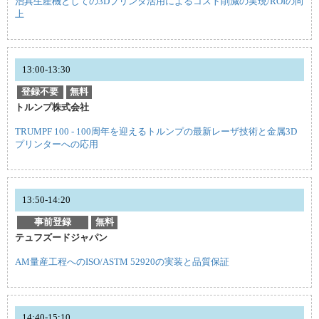
治具生産機としての3Dプリンタ活用によるコスト削減の実現/ROIの向
上
13:00-13:30
登録不要
無料
トルンプ株式会社
TRUMPF 100 - 100周年を迎えるトルンプの最新レーザ技術と金属3D
プリンターへの応用
13:50-14:20
事前登録
無料
テュフズードジャパン
AM量産工程へのISO/ASTM 52920の実装と品質保証
14:40-15:10