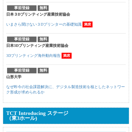
事前登録
無料
日本３Dプリンティング産業技術協会
いまさら聞けない３Dプリンターの基礎知識
満席
事前登録
無料
日本3Dプリンティング産業技術協会
3Dプリンティング海外動向報告
満席
事前登録
無料
山形大学
なぜ昨今の社会課題解決に、デジタル製造技術を核としたネットワー
ク形成が求められるか
TCT Introducing ステージ
（東3ホール)