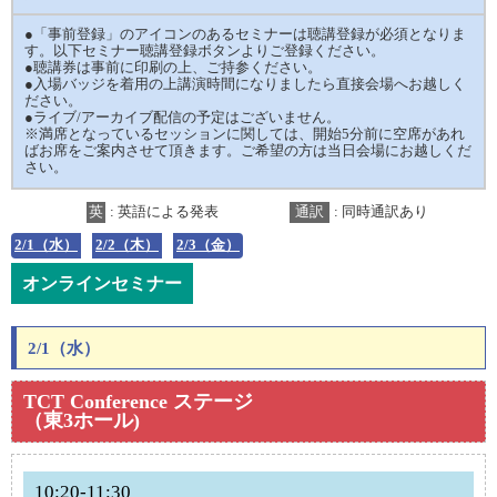
●「事前登録」のアイコンのあるセミナーは聴講登録が必須となりま
す。以下セミナー聴講登録ボタンよりご登録ください。
●聴講券は事前に印刷の上、ご持参ください。
●入場バッジを着用の上講演時間になりましたら直接会場へお越しく
ださい。
●ライブ/アーカイブ配信の予定はございません。
※満席となっているセッションに関しては、開始5分前に空席があれ
ばお席をご案内させて頂きます。ご希望の方は当日会場にお越しくだ
さい。
英
: 英語による発表
通訳
: 同時通訳あり
2/1（水）
2/2（木）
2/3（金）
オンラインセミナー
2/1（水）
TCT Conference ステージ
（東3ホール)
10:20-11:30