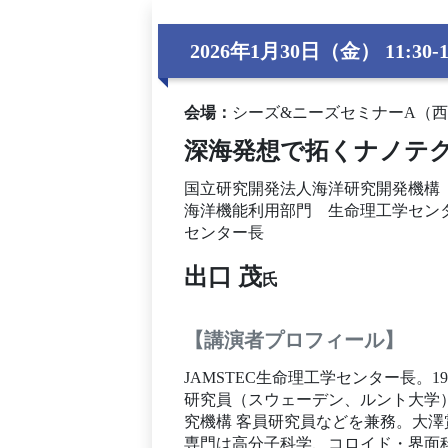
2026年1月30日（金） 11:30-1
会場
：
シーズ&ニーズセミナーA（西
深海発想で拓くナノテ
国立研究開発法人海洋研究開発機構
海洋機能利用部門 生命理工学セン
センター長
出口 茂
氏
【講演者プロフィール】
JAMSTEC生命理工学センター長。
研究員（スウェーデン、ルント大学）を
究機構 客員研究員などを兼務。大
専門は高分子科学、コロイド・界面