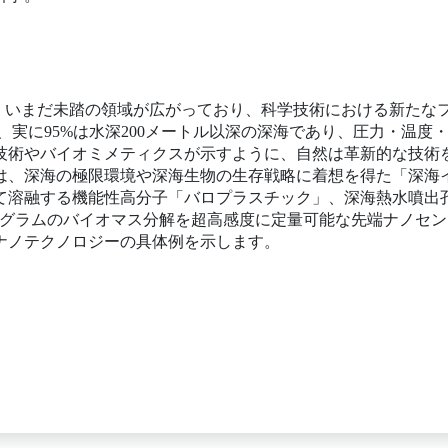
は、いまだ未踏の領域が広がっており、科学技術における新たな
うち、実に95%は水深200メートル以深の深海であり、圧力・温
技術やバイオミメティクスが示すように、自然は革新的な技術
は、深海の極限環境や深海生物の生存戦略に着想を得た「深海
て溶融する機能性高分子「バロプラスチック」、深海熱水噴出
ノグラムのバイオマス分解を超高感度に定量可能な先端ナノセン
ナノテクノロジーの具体例を示します。