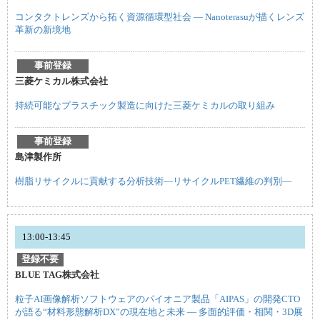
コンタクトレンズから拓く資源循環型社会 ― Nanoterasuが描くレンズ
革新の新境地
事前登録
三菱ケミカル株式会社
持続可能なプラスチック製造に向けた三菱ケミカルの取り組み
事前登録
島津製作所
樹脂リサイクルに貢献する分析技術―リサイクルPET繊維の判別―
13:00-13:45
登録不要
BLUE TAG株式会社
粒子AI画像解析ソフトウェアのパイオニア製品「AIPAS」の開発CTO
が語る“材料形態解析DX”の現在地と未来 ― 多面的評価・相関・3D展