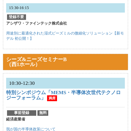
15:30-16:15
登録不要
アシザワ・ファインテック株式会社
用途別に最適化された湿式ビーズミルの微細化ソリューション【新モ
デル 初公開！】
シーズ&ニーズセミナーB
（西1ホール）
10:30-12:30
特別シンポジウム「MEMS・半導体次世代テクノロ
ジーフォーラム」
満席
事前登録
無料
経済産業省
我が国の半導体政策について