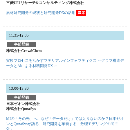
三菱UFJリサーチ&コンサルティング株式会社
素材研究開発の現状と研究開発DXの活用
満席
11:35-12:05
事前登録
株式会社CrowdChem
実験プロセスを活かすマテリアルインフォマティクス ～グラフ構造デ
ータとAIによる材料開発DX ～
13:00-13:30
事前登録
日本ゼオン株式会社
株式会社QunaSys
MIの「その先」へ。なぜ「データだけ」では足りないのか？日本ゼオ
ンとQunaSysが語る、研究開発を革新する「数理モデリングの民主
化」