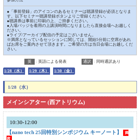
参加方法
●「事前登録」のアイコンのあるセミナーは聴講登録が必須となりま
す。以下セミナー聴講登録ボタンよりご登録ください。
●聴講券は事前に印刷の上、ご持参ください。
●入場バッジを着用の上講演時間になりましたら直接会場へお越しく
ださい。
●ライブ/アーカイブ配信の予定はございません。
※満席となっているセッションに関しては、開始5分前に空席があれ
ばお席をご案内させて頂きます。ご希望の方は当日会場にお越しくだ
さい。
英
: 英語による発表
通訳
: 同時通訳あり
1/28（水）
1/29（木）
1/30（金）
1/28（水）
メインシアター (西アトリウム)
10:30-12:00
【nano tech 25回特別シンポジウム キーノート】
満
席