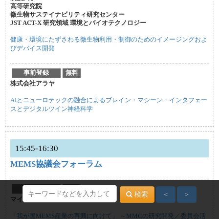
高等研究院
微生物サステイナビリティ研究センター
JST ACT-X 研究領域 環境とバイオテクノロジー
健康・環境にたずさわる微生物利用・制御のためのイメージングおよ
びデバイス開発
事前登録
無料
株式会社アラヤ
AIとニューロテックの融合によるブレイン・マシーン・インタフェー
スとデジタルツイン神経科学
15:45-16:30
MEMS協議会フォーラム
事前登録
無料
検索
＜
＞
マイクロマシンセンター
「我が国MEMS産業の再興に向けて」 ～MMCの研究開発／委員会活