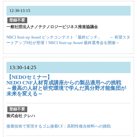
12:30-13:15
登録不要
一般社団法人ナノテクノロジービジネス推進協議会
NBCI Start-up Award ピッチコンテスト「最終ピッチ」 ～ 有望スタ
ートアップ9社が登壇！NBCI Start-up Award 最終選考会を開催～
13:30-14:25
【NEDOセミナー】​
NEDO CNF人材育成講座からの製品適用への挑戦
～最高の人材と研究環境で学んだ異分野才能集団が
未来を変える～
登録不要
株式会社 クレハ
接着技術で実現するゴム接着CF：高靭性複合材料への挑戦