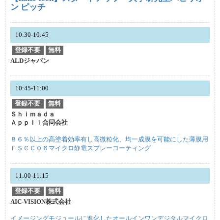
ン ピッチ
10:30-10:45
登録不要
無料
ALDジャパン
10:45-11:00
登録不要
無料
Ｓｈｉｍａｄａ
Ａｐｐｌｉ合同会社
８６％以上の高塗着効率有し高微粒化、均一成膜を可能にした薄膜用
ＦＳＣＣ０６マイクロ静電スプレーコーティング
11:00-11:15
登録不要
無料
AIC-VISION株式会社
イメージングモジュールに進化したオールインワンデジタルマイクロ