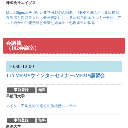
株式会社エイゾス
Multi-Sigma®を用いた化学分野のAI分析： MOF開発における目標密
度制御と性能最大化、分子設計における水和自由エネルギー分析、ア
ルミ合金の性能予測と最適な組成比・処理条件の探索
会議棟
（102会議室）
10:30-12:00
TIA MEMSウィンターセミナー/MEMS講習会
事前登録
無料
早稲田大学
マイクロ工学技術で拓く生体模倣システム
事前登録
無料
新潟大学