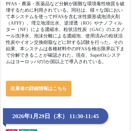
PFAS・農薬・医薬品など分解が困難な環境毒性物質を破
壊するために利用されている。同社は、様々な国におい
て本システムを使ってPFASを含む水性膜形成泡消火剤
（AFFF）、埋立地浸出水、逆浸透（RO）やナノフィル
ター（NF）による濃縮水、粒状活性炭（GAC）のエタノ
ール洗浄水、泡沫分離による濃縮泡、使用済みの粒状活
性炭やイオン交換樹脂などに対する試験を行った。その
結果、本システムは各種材料中のPFASを検出限界以下ま
で分解できることが確認された。現在、SuperOxシステ
ムはヨーロッパの5か国以上で導入されている。
出展者の詳細情報はこちら
2026年1月29日（木） 11:30-11:45