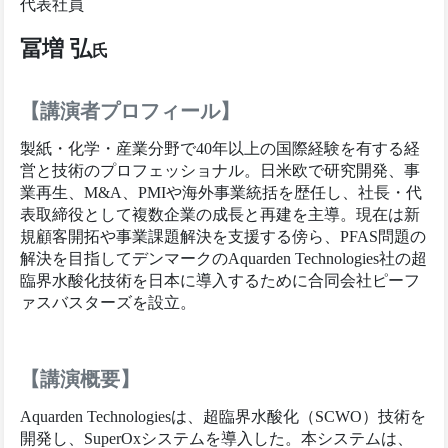
代表社員
冨増 弘
氏
【講演者プロフィール】
製紙・化学・産業分野で40年以上の国際経験を有する経
営と技術のプロフェッショナル。日米欧で研究開発、事
業再生、M&A、PMIや海外事業統括を歴任し、社長・代
表取締役として複数企業の成長と再建を主導。現在は新
規顧客開拓や事業課題解決を支援する傍ら、PFAS問題の
解決を目指してデンマークのAquarden Technologies社の超
臨界水酸化技術を日本に導入するために合同会社ピーフ
ァスバスターズを設立。
【講演概要】
Aquarden Technologiesは、超臨界水酸化（SCWO）技術を
開発し、SuperOxシステムを導入した。本システムは、