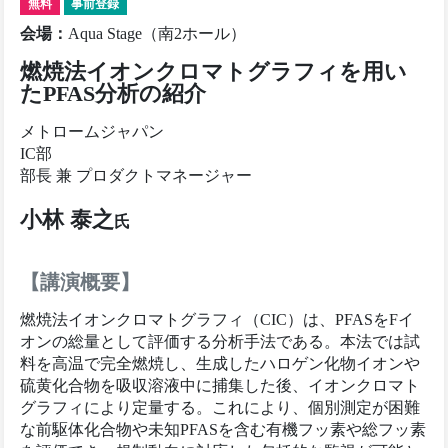
無料
事前登録
会場
：
Aqua Stage（南2ホール）
燃焼法イオンクロマトグラフィを用い
たPFAS分析の紹介
メトロームジャパン
IC部
部長 兼 プロダクトマネージャー
小林 泰之
氏
【講演概要】
燃焼法イオンクロマトグラフィ（CIC）は、PFASをFイ
オンの総量として評価する分析手法である。本法では試
料を高温で完全燃焼し、生成したハロゲン化物イオンや
硫黄化合物を吸収溶液中に捕集した後、イオンクロマト
グラフィにより定量する。これにより、個別測定が困難
な前駆体化合物や未知PFASを含む有機フッ素や総フッ素