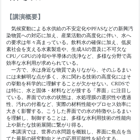
【講演概要】
気候変動による水供給の不安定化やPFASなどの新興汚
染物質への対応に加え、産業活動の高度化に伴い、水へ
の要求は年々高まっている。飲料水の確保に加え、低炭
素社会を支える水素製造や、生成AIの普及に不可欠な
CPU／GPUの冷却や半導体の洗浄など、多様な分野で高
効率な水利用が求められている。
一方で、水は身近な物質でありながら、そのふるまい
には未解明な点が多く、水に関わる技術の高度化にはそ
の挙動を科学的に理解することが欠かせない。CRDSで
は特に、水と固体・材料などが接する「界面」に注目し
ている。界面での水の状態は、水処理膜の選択性や透過
性、汚れの付着など、実際の材料性能やプロセス効率に
大きく影響する。こうした界面での水の特徴やふるまい
を理解し、制御することは、多様な水利用技術の性能向
上や新たな技術展開に繋がり得る。
本講演では、世界の水問題を概観し、界面に焦点を当
てた最新の研究動向とその応用可能性を紹介する。