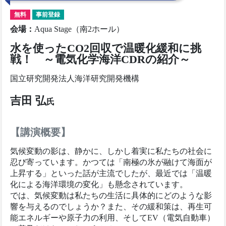
無料
事前登録
会場
：
Aqua Stage（南2ホール）
水を使ったCO2回収で温暖化緩和に挑
戦！ ～電気化学海洋CDRの紹介～
国立研究開発法人海洋研究開発機構
吉田 弘
氏
【講演概要】
気候変動の影は、静かに、しかし着実に私たちの社会に
忍び寄っています。かつては「南極の氷が融けて海面が
上昇する」といった話が主流でしたが、最近では「温暖
化による海洋環境の変化」も懸念されています。
では、気候変動は私たちの生活に具体的にどのような影
響を与えるのでしょうか？また、その緩和策は、再生可
能エネルギーや原子力の利用、そしてEV（電気自動車）