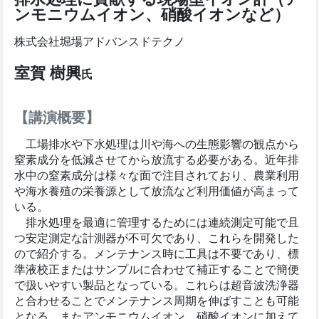
ンモニウムイオン、硝酸イオンなど）
株式会社堀場アドバンスドテクノ
室賀 樹興
氏
【講演概要】
工場排水や下水処理は川や海への生態影響の観点から
窒素成分を低減させてから放流する必要がある。近年排
水中の窒素成分は様々な面で注目されており、農業利用
や海水養殖の栄養源として放流など利用価値が高まって
いる。
排水処理を最適に管理するためには連続測定可能で且
つ安定測定な計測器が不可欠であり、これらを開発した
ので紹介する。メンテナンス時に工具は不要であり、標
準液校正またはサンプルに合わせて補正することで簡便
で扱いやすい製品となっている。これらは超音波洗浄器
と合わせることでメンテナンス周期を伸ばすことも可能
となる。またアンモニウムイオン、硝酸イオンに加えて