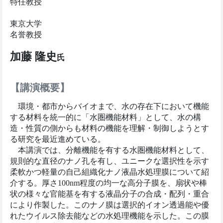
特任教授
東京大学
名誉教授
加藤 隆史
氏
【講演概要】
環境・都市からバイオまで、水の存在下において機能
する材料を統一的に「水圏機能材料」として、水の構
造・性質の側からも材料の機能を理解・制御しようとす
る研究を最近進めている。
本講演では、分離機能を有する水圏機能材料として、
規則的な直径のナノ孔を有し、ユニークな選択性を示す
柔軟かつ軽量の自己組織化ナノ液晶水処理膜について紹
介する。厚さ100nm程度の均一な高分子膜を、扇状や棒
状の様々な官能基を有する液晶分子の合成・配列・重合
により作製した。このナノ膜は選択的イオン透過能や優
れたウイルス除去能などの水処理機能を示した。この膜