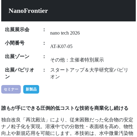
NanoFrontier
出展展示会
：
nano tech 2026
小間番号
：
AT-K07-05
出展ゾーン
：
その他：主催者特別展示
出展パビリオ
：
スタートアップ＆大学研究室パビリ
ン
オン
セミナー
新製品
誰もが手にできる圧倒的低コストな技術を商業化し続ける
独自改良「再沈殿法」により、従来困難だった化合物の安定
ナノ粒子化を実現。溶液中での分散性・表面積を高め、物性
向上や新規応用を可能にします。本技術は、水中微量汚染物