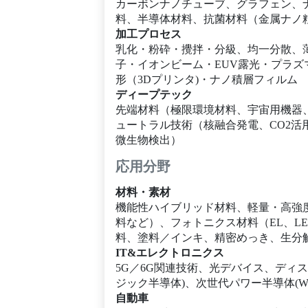
カーボンナノチューブ、グラフェン、
料、半導体材料、抗菌材料（金属ナノ
加工プロセス
乳化・粉砕・攪拌・分級、均一分散、薄
子・イオンビーム・EUV露光・プラ
形（3Dプリンタ)・ナノ積層フィルム
ディープテック
先端材料（極限環境材料、宇宙用機器、
ュートラル技術（核融合発電、CO2
微生物検出）
応用分野
材料・素材
機能性ハイブリッド材料、軽量・高強
料など）、フォトニクス材料（EL、L
料、塗料／インキ、精密めっき、生分
IT&エレクトロニクス
5G／6G関連技術、光デバイス、ディ
ジック半導体)、次世代パワー半導体(
自動車