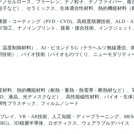
ナノセルロース、フラーレン、ナノ粒子、ナノファイバー、複
粒子など）、セラミックス、生体適合性材料、熱的機能材料（
膜・コーティング（PVD・CVD)、高精度積層技術、ALD・A
ズマ加工、ナノインプリント、接着・接合技術、インクジェット
温度制御材料）、AI・ビヨンド５G（テラヘルツ無線通信、衛
活用技術）、バイオ技術（バイオものづくり、ニューモダリティ
度材料、熱的機能材料（耐熱・蓄熱・熱電導・断熱材など）、
ED、液晶、光ディスクなど）、高性能磁性材料、バイオ・生
解性プラスチック、フィルム／シート
スプレイ、VR・AR技術、人工知能・ディープラーニング、ME
WBG)、3D積層半導体、ロボティクス、ウェアラブルデバイス