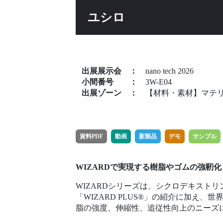
ユシロ
出展展示会
：
nano tech 2026
小間番号
：
3W-E04
出展ゾーン
：
【材料・素材】マテ
資料PDF
動画
新製品
デモ
サンプル
WIZARDで実現する樹脂やゴムの強靭
WIZARDシリーズは、シクロデキスト
「WIZARD PLUS®」の紹介に加え、世
脂の強度、伸縮性、追従性向上のニーズ