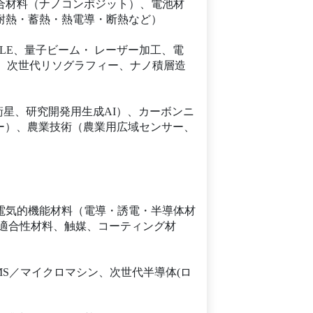
合材料（ナノコンポジット）、電池材
耐熱・蓄熱・熱電導・断熱など）
LE、量子ビーム・ レーザー加工、電
、次世代リソグラフィー、ナノ積層造
星、研究開発用生成AI）、カーボンニ
ー）、農業技術（農業用広域センサー、
電気的機能材料（電導・誘電・半導体材
体適合性材料、触媒、コーティング材
MS／マイクロマシン、次世代半導体(ロ