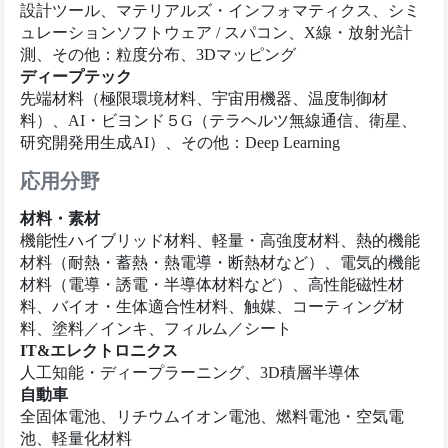
設計ツール、マテリアルズ・インフォマティクス、シミ
ュレーションソフトウェア / スパコン、X線・放射光計
測、その他：粒度分布、3Dマッピング
ディープテック
先端材料（極限環境材料、宇宙用機器、温度制御材
料）、AI・ビヨンド５G（テラヘルツ無線通信、衛星、
研究開発用生成AI）、その他：Deep Learning
応用分野
材料・素材
機能性ハイブリッド材料、軽量・高強度材料、熱的機能
材料（耐熱・蓄熱・熱電導・断熱材など）、電気的機能
材料（電導・誘電・半導体材料など）、高性能磁性材
料、バイオ・生体適合性材料、触媒、コーティング材
料、塗料／インキ、フィルム／シート
IT&エレクトロニクス
人工知能・ディープラーニング、3D積層半導体
自動車
全固体電池、リチウムイオン電池、燃料電池・空気電
池、軽量化材料