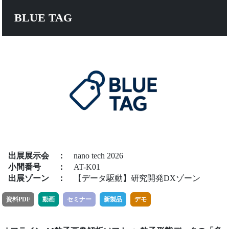
BLUE TAG
出展展示会
：
nano tech 2026
小間番号
：
AT-K01
出展ゾーン
：
【データ駆動】研究開発DXゾーン
資料PDF
動画
セミナー
新製品
デモ