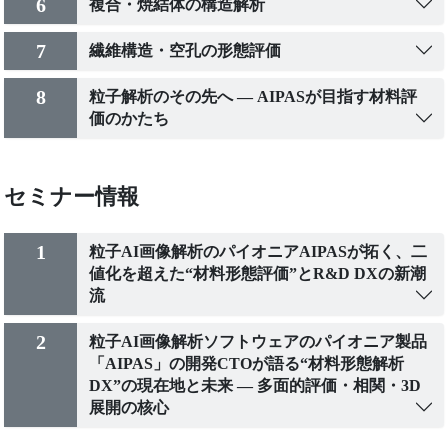
6
複合・焼結体の構造解析
7
繊維構造・空孔の形態評価
8
粒子解析のその先へ ― AIPASが目指す材料評
価のかたち
セミナー情報
1
粒子AI画像解析のパイオニアAIPASが拓く、二
値化を超えた“材料形態評価”とR&D DXの新潮
流
2
粒子AI画像解析ソフトウェアのパイオニア製品
「AIPAS」の開発CTOが語る“材料形態解析
DX”の現在地と未来 ― 多面的評価・相関・3D
展開の核心