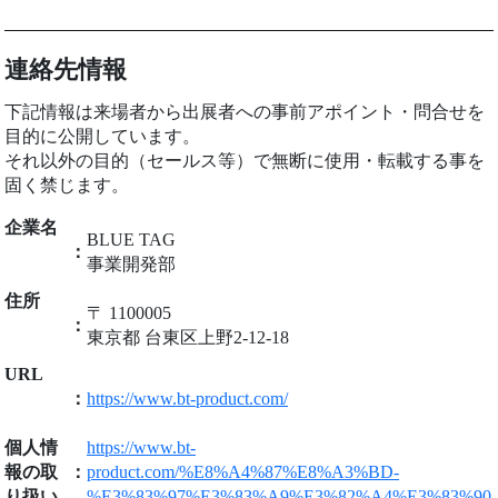
連絡先情報
下記情報は来場者から出展者への事前アポイント・問合せを
目的に公開しています。
それ以外の目的（セールス等）で無断に使用・転載する事を
固く禁じます。
企業名
BLUE TAG
：
事業開発部
住所
〒 1100005
：
東京都 台東区上野2-12-18
URL
：
https://www.bt-product.com/
個人情
https://www.bt-
報の取
：
product.com/%E8%A4%87%E8%A3%BD-
り扱い
%E3%83%97%E3%83%A9%E3%82%A4%E3%83%90