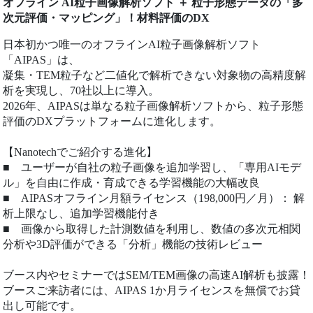
オフライン AI粒子画像解析ソフト ＋ 粒子形態データの「多
次元評価・マッピング」！材料評価のDX
日本初かつ唯一のオフラインAI粒子画像解析ソフト
「AIPAS」は、
凝集・TEM粒子など二値化で解析できない対象物の高精度解
析を実現し、70社以上に導入。
2026年、AIPASは単なる粒子画像解析ソフトから、粒子形態
評価のDXプラットフォームに進化します。
【Nanotechでご紹介する進化】
■ ユーザーが自社の粒子画像を追加学習し、「専用AIモデ
ル」を自由に作成・育成できる学習機能の大幅改良
■ AIPASオフライン月額ライセンス（198,000円／月）： 解
析上限なし、追加学習機能付き
■ 画像から取得した計測数値を利用し、数値の多次元相関
分析や3D評価ができる「分析」機能の技術レビュー
ブース内やセミナーではSEM/TEM画像の高速AI解析も披露！
ブースご来訪者には、AIPAS 1か月ライセンスを無償でお貸
出し可能です。