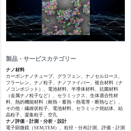
製品・サービスカテゴリー
ナノ材料
カーボンナノチューブ、グラフェン、ナノセルロース、
フラーレン、ナノ粒子、ナノファイバー、複合材料（ナ
ノコンポジット）、電池材料、半導体材料、抗菌材料
（金属ナノ粒子など）、セラミックス、生体適合性材
料、熱的機能材料（耐熱・蓄熱・熱電導・断熱など）、
その他：繊維状粒子、電池材料、セラミック焼結体、結
晶粒子、凝集粒子、空孔
ナノ評価・計測・分析・設計
電子顕微鏡（SEM,TEM）、粒径・分布計測、評価・計測