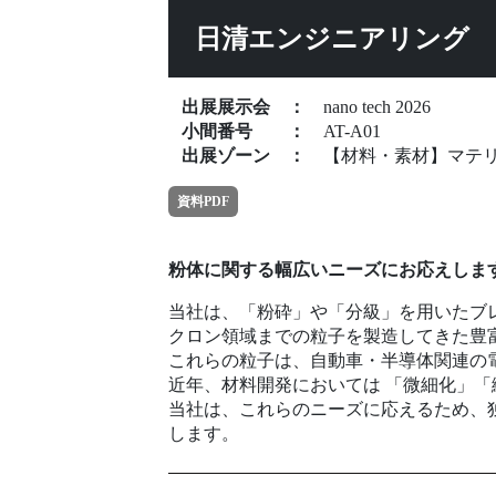
日清エンジニアリング
出展展示会
：
nano tech 2026
小間番号
：
AT-A01
出展ゾーン
：
【材料・素材】マテ
資料PDF
粉体に関する幅広いニーズにお応えしま
当社は、「粉砕」や「分級」を用いたブ
クロン領域までの粒子を製造してきた豊
これらの粒子は、自動車・半導体関連の
近年、材料開発においては 「微細化」「
当社は、これらのニーズに応えるため、
します。