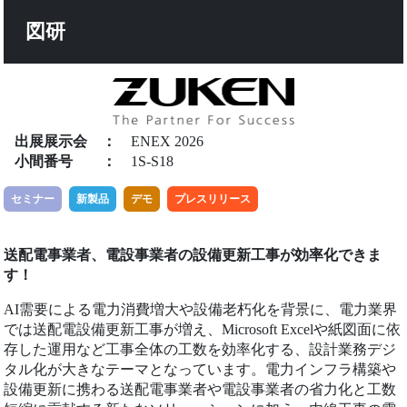
図研
出展展示会
：
ENEX 2026
小間番号
：
1S-S18
セミナー
新製品
デモ
プレスリリース
送配電事業者、電設事業者の設備更新工事が効率化できま
す！
AI需要による電力消費増大や設備老朽化を背景に、電力業界
では送配電設備更新工事が増え、Microsoft Excelや紙図面に依
存した運用など工事全体の工数を効率化する、設計業務デジ
タル化が大きなテーマとなっています。電力インフラ構築や
設備更新に携わる送配電事業者や電設事業者の省力化と工数