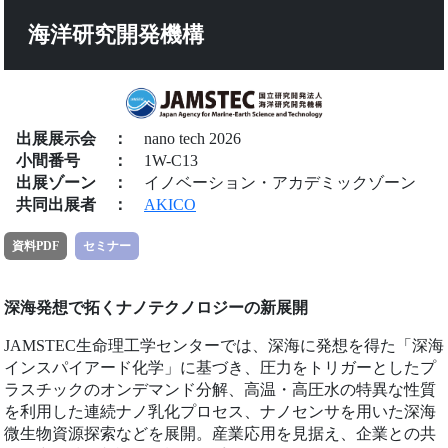
海洋研究開発機構
出展展示会
：
nano tech 2026
小間番号
：
1W-C13
出展ゾーン
：
イノベーション・アカデミックゾーン
共同出展者
：
AKICO
資料PDF
セミナー
深海発想で拓くナノテクノロジーの新展開
JAMSTEC生命理工学センターでは、深海に発想を得た「深海
インスパイアード化学」に基づき、圧力をトリガーとしたプ
ラスチックのオンデマンド分解、高温・高圧水の特異な性質
を利用した連続ナノ乳化プロセス、ナノセンサを用いた深海
微生物資源探索などを展開。産業応用を見据え、企業との共