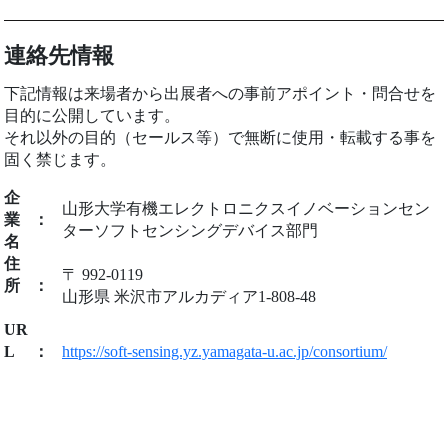
連絡先情報
下記情報は来場者から出展者への事前アポイント・問合せを
目的に公開しています。
それ以外の目的（セールス等）で無断に使用・転載する事を
固く禁じます。
企
山形大学有機エレクトロニクスイノベーションセン
業
：
ターソフトセンシングデバイス部門
名
住
〒 992-0119
所
：
山形県 米沢市アルカディア1-808-48
UR
L
：
https://soft-sensing.yz.yamagata-u.ac.jp/consortium/