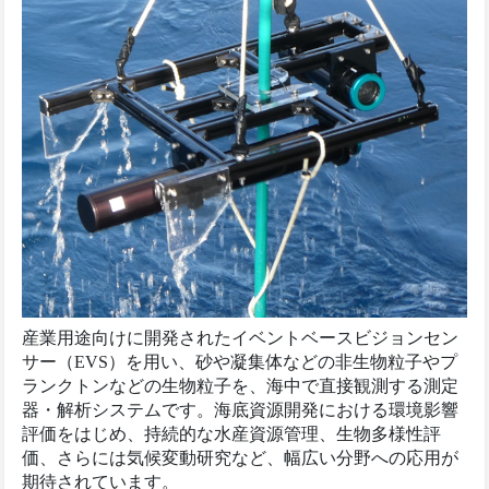
産業用途向けに開発されたイベントベースビジョンセン
サー（EVS）を用い、砂や凝集体などの非生物粒子やプ
ランクトンなどの生物粒子を、海中で直接観測する測定
器・解析システムです。海底資源開発における環境影響
評価をはじめ、持続的な水産資源管理、生物多様性評
価、さらには気候変動研究など、幅広い分野への応用が
期待されています。