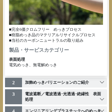
■完全6価クロムフリー めっきプロセス
■樹脂めっき品のマテリアルリサイクルプロセス
■当社のカーボンニュートラルの取り組み
製品・サービスカテゴリー
表面処理
電気めっき、無電解めっき
2
加飾めっきバリエーションのご紹介
3
電波遮断／電波透過･光透過･絶縁性 表面
処理
4
エンジニアリングプラスチックへのめっき