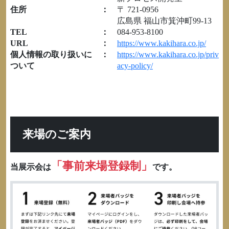
住所
：
〒 721-0956
広島県 福山市箕沖町99-13
TEL
：
084-953-8100
URL
：
https://www.kakihara.co.jp/
個人情報の取り扱いに
：
https://www.kakihara.co.jp/priv
ついて
acy-policy/
来場のご案内
「事前来場登録制」
当展示会は
です。