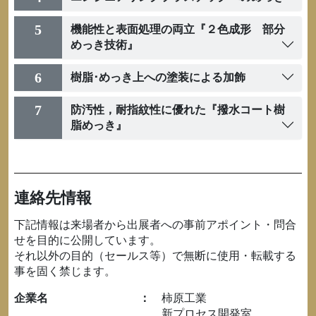
5
機能性と表面処理の両立『２色成形 部分
めっき技術』
6
樹脂･めっき上への塗装による加飾
7
防汚性，耐指紋性に優れた『撥水コート樹
脂めっき』
連絡先情報
下記情報は来場者から出展者への事前アポイント・問合
せを目的に公開しています。
それ以外の目的（セールス等）で無断に使用・転載する
事を固く禁じます。
企業名
：
柿原工業
新プロセス開発室