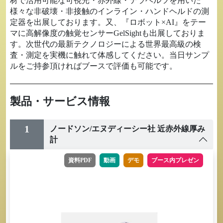
材で活用可能な可視光・赤外線・テラヘルツを用いた
様々な非破壊・非接触のインライン・ハンドヘルドの測
定器を出展しております。又、『ロボット×AI』をテー
マに高解像度の触覚センサーGelSightも出展しておりま
す。次世代の最新テクノロジーによる世界最高級の検
査・測定を実機に触れて体感してください。当日サンプ
ルをご持参頂ければブースで評価も可能です。
製品・サービス情報
1
ノードソン/エヌディーシー社 近赤外線厚み
計
資料PDF
動画
デモ
ブース内プレゼン