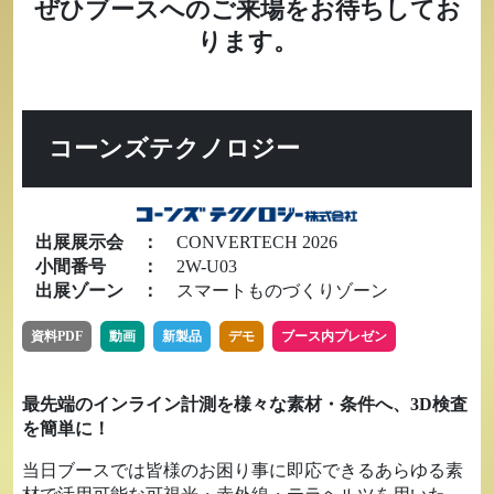
ぜひブースへのご来場をお待ちしてお
ります。
コーンズテクノロジー
出展展示会
：
CONVERTECH 2026
小間番号
：
2W-U03
出展ゾーン
：
スマートものづくりゾーン
資料PDF
動画
新製品
デモ
ブース内プレゼン
最先端のインライン計測を様々な素材・条件へ、3D検査
を簡単に！
当日ブースでは皆様のお困り事に即応できるあらゆる素