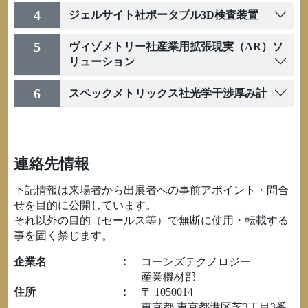
4
ジェルサイト社ポータブル3D検査装置
5
ヴィゾメトリー社産業用拡張現実（AR）ソ
リューション
6
スペックメトリックス社光学干渉厚み計
連絡先情報
下記情報は来場者から出展者への事前アポイント・問合
せを目的に公開しています。
それ以外の目的（セールス等）で無断に使用・転載する
事を固く禁じます。
企業名
：
コーンズテクノロジー
産業機材部
住所
：
〒 1050014
東京都 東京都港区芝3丁目3番