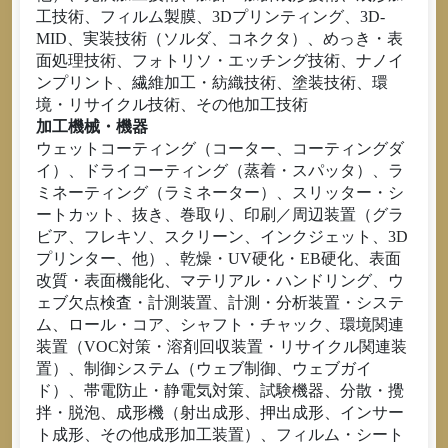
工技術、フィルム製膜、3Dプリンティング、3D-
MID、実装技術（ソルダ、コネクタ）、めっき・表
面処理技術、フォトリソ・エッチング技術、ナノイ
ンプリント、繊維加工・紡織技術、塗装技術、環
境・リサイクル技術、その他加工技術
加工機械・機器
ウェットコーティング（コーター、コーティングダ
イ）、ドライコーティング（蒸着・スパッタ）、ラ
ミネーティング（ラミネーター）、スリッター・シ
ートカット、抜き、巻取り、印刷／周辺装置（グラ
ビア、フレキソ、スクリーン、インクジェット、3D
プリンター、他）、乾燥・UV硬化・EB硬化、表面
改質・表面機能化、マテリアル・ハンドリング、ウ
ェブ欠点検査・計測装置、計測・分析装置・システ
ム、ロール・コア、シャフト・チャック、環境関連
装置（VOC対策・溶剤回収装置・リサイクル関連装
置）、制御システム（ウェブ制御、ウェブガイ
ド）、帯電防止・静電気対策、試験機器、分散・攪
拌・脱泡、成形機（射出成形、押出成形、インサー
ト成形、その他成形加工装置）、フィルム・シート