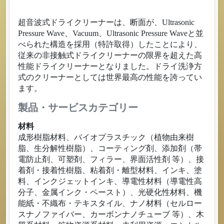
超音波式ドライクリーナーは、断面が、Ultrasonic
Pressure Wave、Vacuum、Ultrasonic Pressure Waveと並
べられた構造を採用（特許取得）したことにより、
従来の非接触式ドライクリーナーの限界を超えた高
性能ドライクリーナーとなりました。ドライ洗浄方
式のクリーナーとしては世界最高の性能を誇ってい
ます。
製品・サービスカテゴリー
材料
成形樹脂材料、バイオプラスチック（植物由来樹
脂、生分解性樹脂）、コーティング剤、添加剤（帯
電防止剤、可塑剤、フィラー、界面活性剤 等）、接
着剤・接着性樹脂、粘着剤・離型材料、インキ、塗
料、インクジェットインキ、導電性材料（導電性高
分子、金属インク・ペースト）、光硬化性材料、機
能紙・不織布・テキスタイル、ナノ材料（セルロー
スナノファイバー、カーボンナノチューブ 等）、木