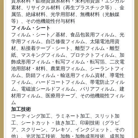
質系材料・鉱物資源系材料・未利用資源・エシカル
素材、リサイクル材料（再生プラスチック等）、金
属箔、絶縁材料、光学用部材、無機材料（光触媒
等）、その他機能性付与材料
フィルム・シート
フィルム・シート／基材、食品包装用フィルム、光
学用フィルム、自己修復フィルム、太陽電池用資
材、粘接着テープ・シート、離型フィルム・離型
紙、マスキングフィルム、プロテクトフィルム、加
飾成形用フィルム・転写フィルム・転写箔、二次電
池用部材・材料、農業用フィルム、シーラントフィ
ルム、防錆フィルム・輸送用フィルム資材、導電性
フィルム、ハードコートフィルム、帯電防止フィル
ム、電磁波シールドフィルム、バリアフィルム、建
材用フィルム、医療用テープ、その他機能性フィル
ム
加工技術
コーティング加工、ラミネート加工、スリット加
工、シートカット・抜き加工、印刷技術（グラビ
ア、スクリーン、フレキソ、インクジェット、その
他）、光沢加工技術、加飾・加飾成形技術、成形加