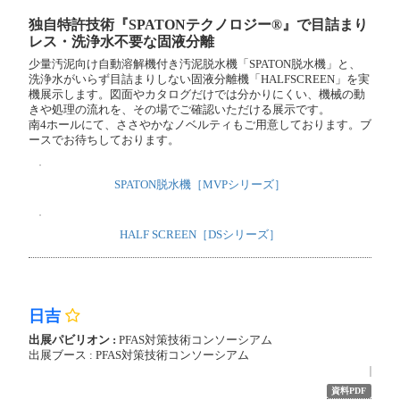
ジャステック
小間番号 :
4S-S16
資料PDF
動画
独自特許技術『SPATONテクノロジー®』で目詰まり
レス・洗浄水不要な固液分離
少量汚泥向け自動溶解機付き汚泥脱水機「SPATON脱水機」と、
洗浄水がいらず目詰まりしない固液分離機「HALFSCREEN」を実
機展示します。図面やカタログだけでは分かりにくい、機械の動
きや処理の流れを、その場でご確認いただける展示です。
南4ホールにて、ささやかなノベルティもご用意しております。ブ
ースでお待ちしております。