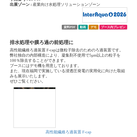
出展ゾーン :
産業向け水処理ソリューションゾーン
資料PDF
動画
デモ
ブース内プレゼン
排水処理や膜ろ過の前処理に
高性能繊維ろ過装置 F-capは微粒子除去のためのろ過装置です。
弊社独自の内部構造により、凝集剤不使用で5μm以上の粒子を
100％除去することができます。
ブースにはデモ機を用意しております。
また、現在福岡で実施している浸透圧発電の実用化に向けた取組
みも展示いたします。
ぜひご覧ください。
高性能繊維ろ過装置 F-cap