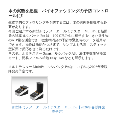
水の実態を把握 バイオファウリングの予防コントロ
ールに!!
生物学的なファウリングを予防するには、水の実態を把握する必
要があります。
今回ご紹介する新型ルミノメーター ルミテスター MultiProと新開
発の試薬 ルシパック Pro は、100 CFU/mLに相当する生きた微生物
のATP量を測定でき、微生物汚染の予防や緊急時のデータ活用が
できます。操作は簡便かつ迅速で、サンプルをろ過、スティック
型試薬で反応させて測るだけです。
その他、ルミテスター Smart、ルシパックA3、液体中微生物検出
キット、簡易フィルム培地 Easy Plateなども展示します。
※ルミテスター MultiPr、ルシパック Proは、いずれも2026年春以
降発売予定です。
新型ルミノメーター ルミテスター MultiPro【2026年春以降発
売予定】