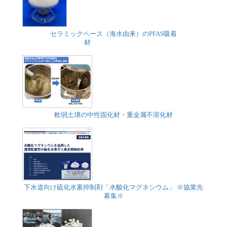
セラミックベース（海水由来）のPFAS吸着
材
軟弱土壌の中性固化材・重金属不溶化材
下水道向け硫化水素抑制剤「水酸化マグネシウム」 ※協業先
募集※