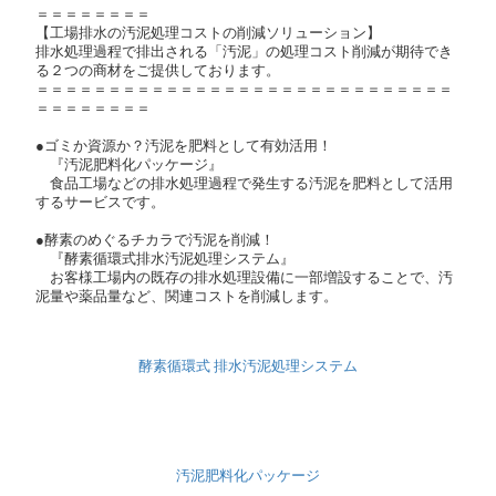
＝＝＝＝＝＝＝＝
【工場排水の汚泥処理コストの削減ソリューション】
排水処理過程で排出される「汚泥」の処理コスト削減が期待でき
る２つの商材をご提供しております。
＝＝＝＝＝＝＝＝＝＝＝＝＝＝＝＝＝＝＝＝＝＝＝＝＝＝＝＝＝
＝＝＝＝＝＝＝＝
●ゴミか資源か？汚泥を肥料として有効活用！
『汚泥肥料化パッケージ』
食品工場などの排水処理過程で発生する汚泥を肥料として活用
するサービスです。
●酵素のめぐるチカラで汚泥を削減！
『酵素循環式排水汚泥処理システム』
お客様工場内の既存の排水処理設備に一部増設することで、汚
泥量や薬品量など、関連コストを削減します。
酵素循環式 排水汚泥処理システム
汚泥肥料化パッケージ