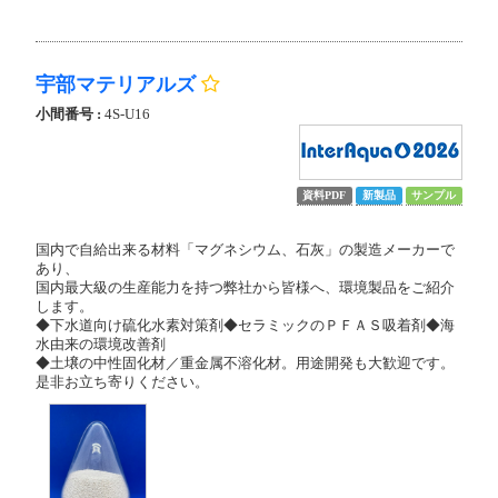
宇部マテリアルズ
小間番号 :
4S-U16
資料PDF
新製品
サンプル
国内で自給出来る材料「マグネシウム、石灰」の製造メーカーで
あり、
国内最大級の生産能力を持つ弊社から皆様へ、環境製品をご紹介
します。
◆下水道向け硫化水素対策剤◆セラミックのＰＦＡＳ吸着剤◆海
水由来の環境改善剤
◆土壌の中性固化材／重金属不溶化材。用途開発も大歓迎です。
是非お立ち寄りください。