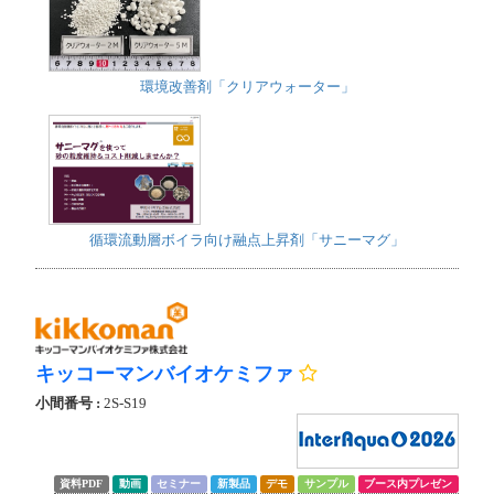
環境改善剤「クリアウォーター」
循環流動層ボイラ向け融点上昇剤「サニーマグ」
キッコーマンバイオケミファ
小間番号 :
2S-S19
資料PDF
動画
セミナー
新製品
デモ
サンプル
ブース内プレゼン