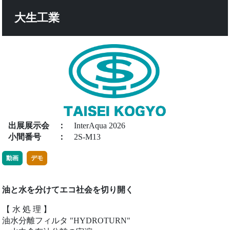
大生工業
出展展示会
：
InterAqua 2026
小間番号
：
2S-M13
動画
デモ
油と水を分けてエコ社会を切り開く
【 水 処 理 】
油水分離フィルタ "HYDROTURN"