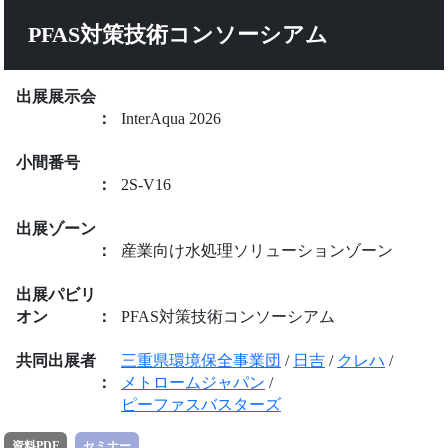
PFAS対策技術コンソーシアム
出展展示会
：
InterAqua 2026
小間番号
：
2S-V16
出展ゾーン
：
産業向け水処理ソリューションゾーン
出展パビリ
オン
：
PFAS対策技術コンソーシアム
共同出展者
三重県環境保全事業団
/
日吉
/
クレハ
/
：
メトロームジャパン
/
ピーファスバスターズ
資料PDF
セミナー