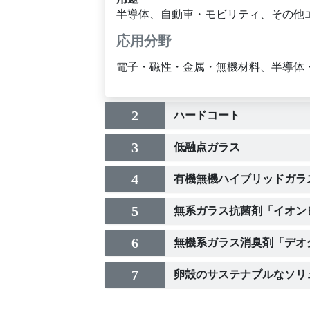
半導体、自動車・モビリティ、その他
応用分野
電子・磁性・金属・無機材料、半導体
2
ハードコート
3
低融点ガラス
4
有機無機ハイブリッドガラ
5
無系ガラス抗菌剤「イオン
6
無機系ガラス消臭剤「デオ
7
卵殻のサステナブルなソリ