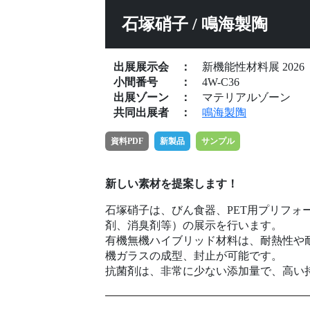
石塚硝子 / 鳴海製陶
出展展示会
：
新機能性材料展 2026
小間番号
：
4W-C36
出展ゾーン
：
マテリアルゾーン
共同出展者
：
鳴海製陶
資料PDF
新製品
サンプル
新しい素材を提案します！
石塚硝子は、びん食器、PET用プリフ
剤、消臭剤等）の展示を行います。
有機無機ハイブリッド材料は、耐熱性や
機ガラスの成型、封止が可能です。
抗菌剤は、非常に少ない添加量で、高い