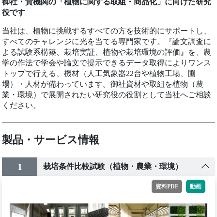
御社・貴機関の「植物に関する取組・商品化」に向けた研究
役です
当社は、植物に挑戦するすべての方を技術的にサポートし、
すべてのチャレンジに光を当てる専門家です。『論⽂調査に
よる試験系構築、栽培実証、植物や栽培環境の評価』を、農
学の作法で学会や論⽂で提⽰できるデータ取得によりワンス
トップで⾏える、機材（人工気象器22台や植物工場、圃
場）・人材が備わっています。御社資材や取組を植物（農
業・環境）で展開されたい研究役の役割として当社へご相談
ください。
製品・サービス情報
1
栽培条件比較試験（植物・農業・環境）
資料PDF
動画