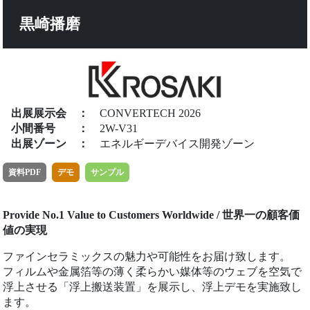
黒崎播磨
出展展示会
：
CONVERTECH 2026
小間番号
：
2W-V31
出展ゾーン
：
エネルギーデバイス開発ゾーン
資料PDF
デモ
サンプル
Provide No.1 Value to Customers Worldwide / 世界一の顧客価
値の実現
ファインセラミックスの魅力や可能性をお届け致します。
フィルムや金属箔等の薄く柔らかい媒体等のウェブを空気で
浮上させる「浮上搬送装置」を展示し、浮上デモを実施致し
ます。