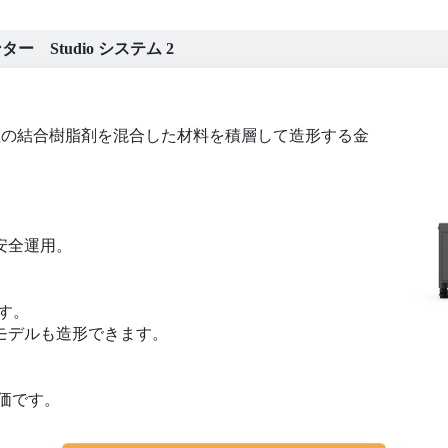
ンター Studio システム 2
熱可塑性の結合樹脂剤を混合した材料を積層して造形する金
安全運用。
す。
モデルも造形できます。
価です。