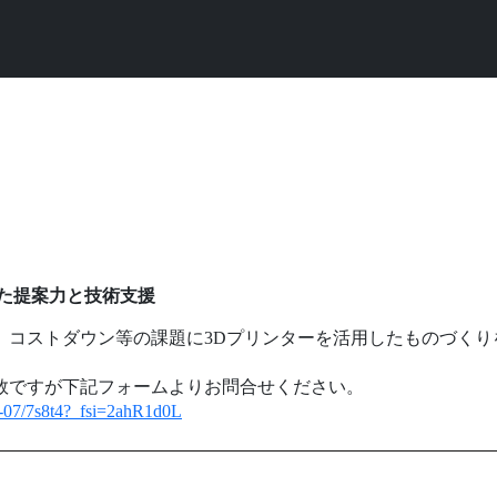
いた提案力と技術支援
、コストダウン等の課題に3Dプリンターを活用したものづくり
数ですが下記フォームよりお問合せください。
2-07/7s8t4?_fsi=2ahR1d0L