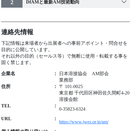
2
DfAMと最新AM技術動向
連絡先情報
下記情報は来場者から出展者への事前アポイント・問合せを
目的に公開しています。
それ以外の目的（セールス等）で無断に使用・転載する事を
固く禁じます。
企業名
：
日本溶接協会 AM部会
業務部
住所
：
〒 101-0025
東京都 千代田区神田佐久間町4-20
溶接会館
TEL
：
0-35823-6324
URL
：
https://www.jwes.or.jp/am/