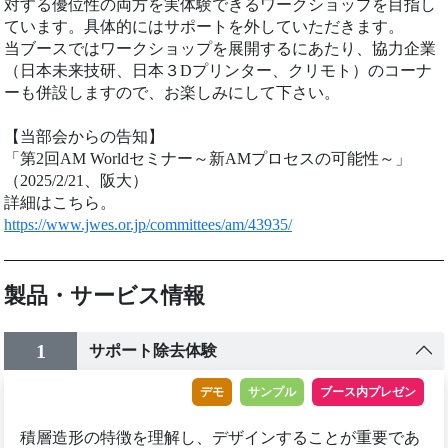
対する優位性の両方を実体験できるワークショップを目指し
ています。具体的にはサポートを外していただきます。
当ブースではワークショップを展開するにあたり、協力企業
（日本未来技研、日本３Dプリンター、クリモト）のコーナ
ーも併設しますので、お楽しみにして下さい。
【当部会からの告知】
「第2回AM Worldセミナー～新AMプロセスの可能性～」
（2025/2/21、阪大）
詳細はこちら。
https://www.jwes.or.jp/committees/am/43935/
製品・サービス情報
1
サポート除去体験
デモ
サンプル
ブース内プレゼン
積層造形の特徴を理解し、デザインすることが重要であ