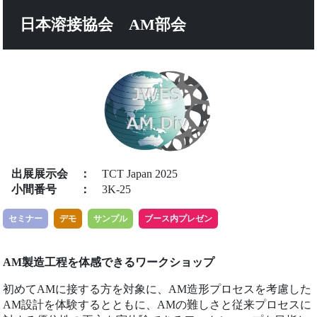
日本溶接協会 AM部会
出展展示会
：
TCT Japan 2025
小間番号
：
3K-25
セミナー
デモ
サンプル
ブース内プレゼン
AM製造工程を体感できるワークショップ
初めてAMに接する方を対象に、AM造形プロセスを考慮した
AM設計を体験するとともに、AMの難しさと従来プロセスに