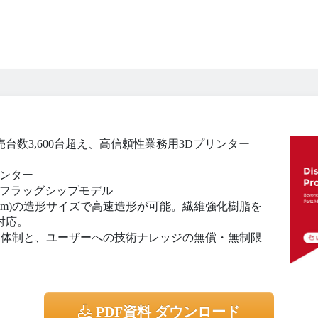
数3,600台超え、高信頼性業務用3Dプリンター
リンター
Dのフラッグシップモデル
300×600mm)の造形サイズで高速造形が可能。繊維強化樹脂を
対応。
ト体制と、ユーザーへの技術ナレッジの無償・無制限
PDF資料 ダウンロード