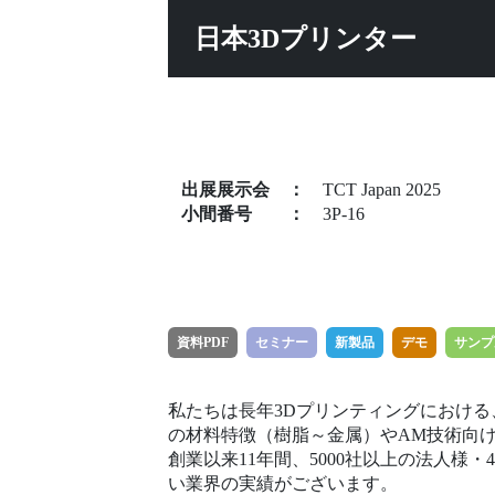
日本3Dプリンター
出展展示会
：
TCT Japan 2025
小間番号
：
3P-16
資料PDF
セミナー
新製品
デモ
サンプ
私たちは長年3Dプリンティングにおけ
の材料特徴（樹脂～金属）やAM技術向
創業以来11年間、5000社以上の法人様
い業界の実績がございます。