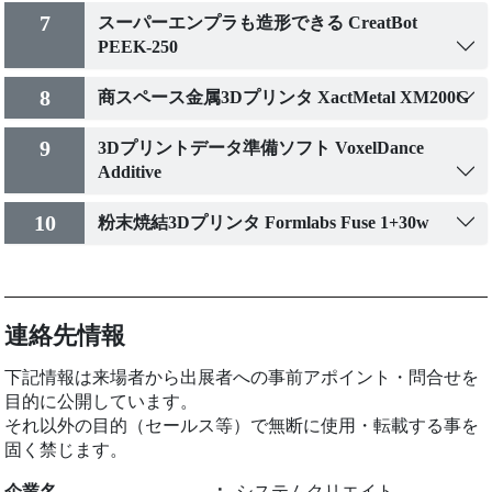
7
スーパーエンプラも造形できる CreatBot
PEEK-250
8
商スペース金属3Dプリンタ XactMetal XM200G
9
3Dプリントデータ準備ソフト VoxelDance
Additive
10
粉末焼結3Dプリンタ Formlabs Fuse 1+30w
連絡先情報
下記情報は来場者から出展者への事前アポイント・問合せを
目的に公開しています。
それ以外の目的（セールス等）で無断に使用・転載する事を
固く禁じます。
企業名
：
システムクリエイト