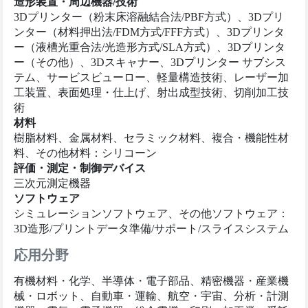
造形装置・周辺機器/技術
3Dプリンター（粉末床溶融結合法/PBF方式）、3Dプリ
ンター（材料押出法/FDM方式/FFF方式）、3Dプリンタ
ー（液槽光重合法/光造形方式/SLA方式）、3Dプリンタ
ー（その他）、3Dスキャナー、3Dプリンター サブシス
テム、サービスビューロー、軽量構造技術、レーザー加
工装置、表面処理・仕上げ、射出成型技術、切削加工技
術
材料
樹脂材料、金属材料、セラミック材料、複合・機能性材
料、その他材料：シリコーン
評価・測定・制御デバイス
三次元測定機器
ソフトウェア
シミュレーションソフトウェア、その他ソフトウェア：
3D造形/プリントデータ準備/サポート/スライスシステム
応用分野
有機材料・化学、半導体・電子部品、精密機器・産業機
械・ロボット、自動車・運輸、航空・宇宙、分析・計測