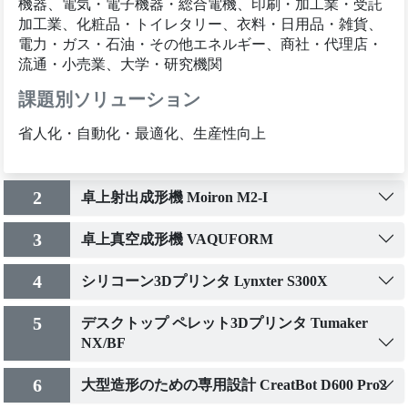
機器、電気・電子機器・総合電機、印刷・加工業・受託
加工業、化粧品・トイレタリー、衣料・日用品・雑貨、
電力・ガス・石油・その他エネルギー、商社・代理店・
流通・小売業、大学・研究機関
課題別ソリューション
省人化・自動化・最適化、生産性向上
2
卓上射出成形機 Moiron M2-I
3
卓上真空成形機 VAQUFORM
4
シリコーン3Dプリンタ Lynxter S300X
5
デスクトップ ペレット3Dプリンタ Tumaker
NX/BF
6
大型造形のための専用設計 CreatBot D600 Pro2