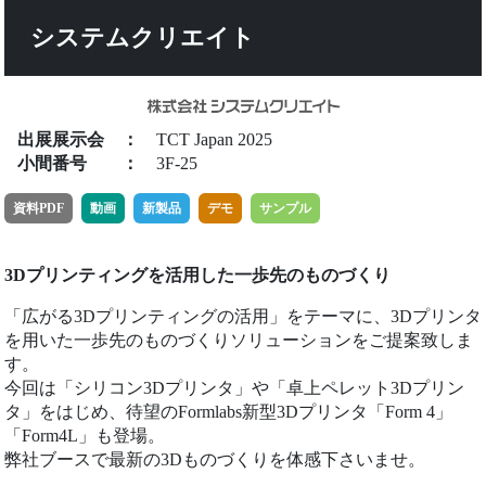
システムクリエイト
出展展示会
：
TCT Japan 2025
小間番号
：
3F-25
資料PDF
動画
新製品
デモ
サンプル
3Dプリンティングを活用した一歩先のものづくり
「広がる3Dプリンティングの活用」をテーマに、3Dプリンタ
を用いた一歩先のものづくりソリューションをご提案致しま
す。
今回は「シリコン3Dプリンタ」や「卓上ペレット3Dプリン
タ」をはじめ、待望のFormlabs新型3Dプリンタ「Form 4」
「Form4L」も登場。
弊社ブースで最新の3Dものづくりを体感下さいませ。