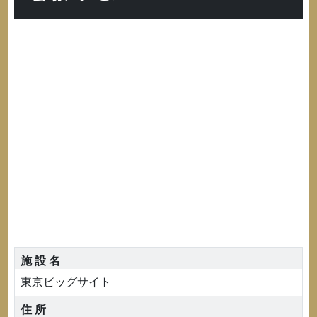
施 設 名
東京ビッグサイト
住 所