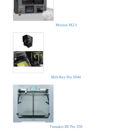
Moiron M2-I
Mill-Key Pro 5040
Tumaker BF Pro 350