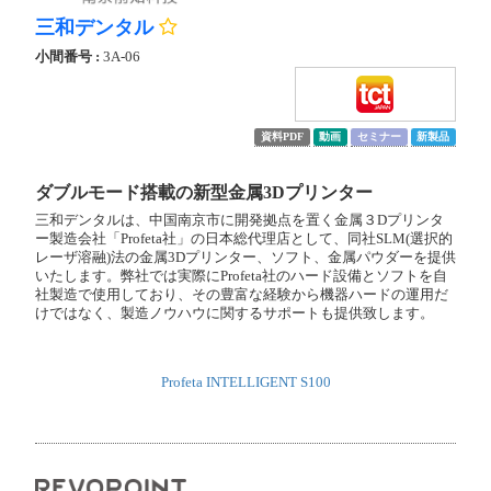
三和デンタル
小間番号 :
3A-06
資料PDF
動画
セミナー
新製品
ダブルモード搭載の新型金属3Dプリンター
三和デンタルは、中国南京市に開発拠点を置く金属３Dプリンタ
ー製造会社「Profeta社」の日本総代理店として、同社SLM(選択的
レーザ溶融)法の金属3Dプリンター、ソフト、金属パウダーを提供
いたします。弊社では実際にProfeta社のハード設備とソフトを自
社製造で使用しており、その豊富な経験から機器ハードの運用だ
けではなく、製造ノウハウに関するサポートも提供致します。
Profeta INTELLIGENT S100