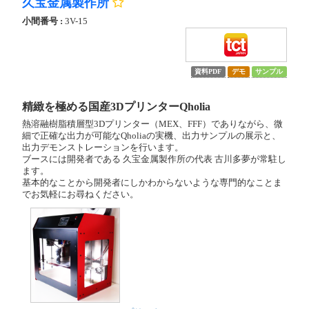
久宝金属製作所
小間番号 :
3V-15
資料PDF
デモ
サンプル
精緻を極める国産3DプリンターQholia
熱溶融樹脂積層型3Dプリンター（MEX、FFF）でありながら、微
細で正確な出力が可能なQholiaの実機、出力サンプルの展示と、
出力デモンストレーションを行います。
ブースには開発者である 久宝金属製作所の代表 古川多夢が常駐し
ます。
基本的なことから開発者にしかわからないような専門的なことま
でお気軽にお尋ねください。