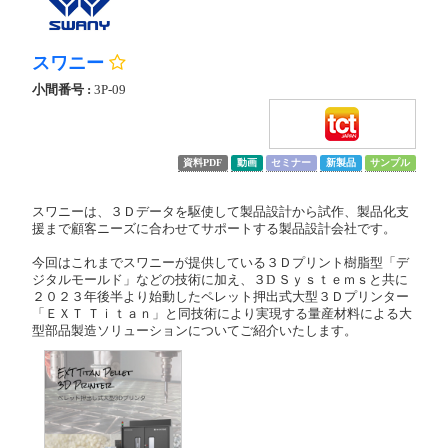
スワニー
小間番号 :
3P-09
資料PDF
動画
セミナー
新製品
サンプル
スワニーは、３Ｄデータを駆使して製品設計から試作、製品化支
援まで顧客ニーズに合わせてサポートする製品設計会社です。
今回はこれまでスワニーが提供している３Ｄプリント樹脂型「デ
ジタルモールド」などの技術に加え、３D Ｓｙｓｔｅｍｓと共に
２０２３年後半より始動したペレット押出式大型３Ｄプリンター
「ＥＸＴ Ｔｉｔａｎ」と同技術により実現する量産材料による大
型部品製造ソリューションについてご紹介いたします。