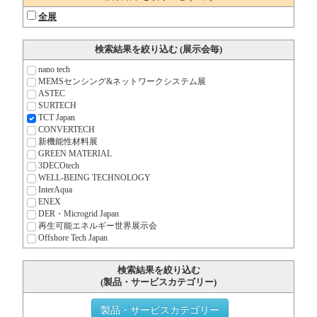
全展
検索結果を絞り込む (展示会毎)
nano tech
MEMSセンシング&ネットワーク
システム展
ASTEC
SURTECH
TCT Japan
CONVERTECH
新機能性材料展
GREEN MATERIAL
3DECOtech
WELL-BEING TECHNOLOGY
InterAqua
ENEX
DER・Microgrid Japan
再生可能エネルギー世界展示会
Offshore Tech Japan
検索結果を絞り込む
(製品・サービスカテゴリー)
製品・サービスカテゴリー