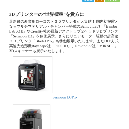
3Dプリンターの”世界標準”を貴方に
最新鋭の産業用ローコスト３Ｄプリンタが大集結！ 国内初披露と
なるマルチマテリアル・チャンバー搭載のBambu Lab社「Bambu
Lab X1E」やCreality社の最新デスクトップ２ヘッド３Ｄプリンタ
「Sermoon D3」を稼働展示。さらにリニアモーター駆動の超高速
３Ｄプリンタ「Blade1Pro」も稼働展示いたします。またDLP方式
高速光造形機Rayshape社「P200HD」、Revopoint社「MIRACO」
3Dスキャナーも展示いたします。
Sermoon D3Pro