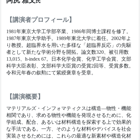
阿尻 雅文
氏
【講演者プロフィール】
1981年東京大学工学部卒業、1986年同博士課程を修了。
1987年東京大学助手。1989年東北大学に着任。2002年よ
り教授。超臨界水を用いた多様な「超臨界反応」の先駆
者として新たな学術分野を開拓。論文数320、被引用数
13,015、h-index 67。日本化学会賞、化学工学会賞、文部
科学大臣表彰、文部科学大臣賞の受賞2回等、受賞多数。
令和元年春の叙勲にて紫綬褒章を受章。
【講演概要】
マテリアルズ・インフォマティクスは構造―物性・機能
相関であり、求める物性や機能を発現させるために、化
学組成、配合、あるいは材料構造を探索する上で効果的
な手法である。一方、そのような材料やデバイスを社会
実装させるためには、これらの最適な新素材や構造化材