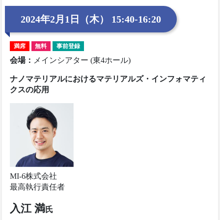
2024年2月1日（木） 15:40-16:20
満席
無料
事前登録
会場
：
メインシアター (東4ホール)
ナノマテリアルにおけるマテリアルズ・インフォマティ
クスの応用
MI-6株式会社
最高執行責任者
入江 満
氏