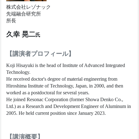
株式会社レゾナック
先端融合研究所
所長
久幸 晃二
氏
【講演者プロフィール】
Koji Hisayuki is the head of Institute of Advanced Integrated
Technology.
He received doctor's degree of material engineering from
Hiroshima Institute of Technology, Japan, in 2000, and then
worked as a postdoctoral for several years.
He joined Resonac Corporation (former Showa Denko Co.,
Ltd.) as a Research and Development Engineer of Aluminum in
2005. He held current position since January 2023.
【講演概要】