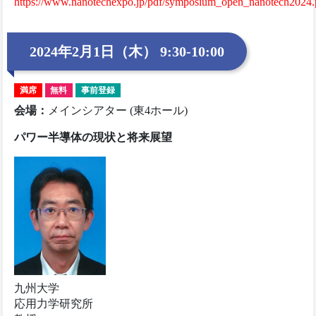
https://www.nanotechexpo.jp/pdf/symposium_open_nanotech2024.
2024年2月1日（木） 9:30-10:00
満席
無料
事前登録
会場
：
メインシアター (東4ホール)
パワー半導体の現状と将来展望
九州大学
応用力学研究所