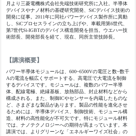
月より三菱電機株式会社先端技術研究所に入社。半導体
デバイスやナノ材料の基礎研究開発、SiCデバイス技術の
開発に従事。2011年に同社パワーデバイス製作所に異動
し、SiCプロセスラインの立ち上げや、車載用第6世代、
第7世代Si-IGBTのデバイス構造開発を担当。ウエハー技
術部長、開発部長を経て、現在、同所主管技師長。
【講演概要】
パワー半導体モジュールは、600~6500Vの電圧と数~数千
Aの電流を幅広くサポートする、高電圧で大電流を制御
するデバイスです。モジュールは、複数のパワー半導
体、配線電極、絶縁基板、放熱部品、封止材料などから
構成される。また、制御ICやセンサーを内蔵したものな
ど、さまざまな製品があります。製品の性能を進化させ
るためには、半導体デバイス、制御技術、モジュール構
造、材料の高性能化が不可欠です。特にモジュール材料
では、ナノテクノロジーへの期待が高まっています。本
講演では、よりグリーンな「エネルギーワイズ社会」の