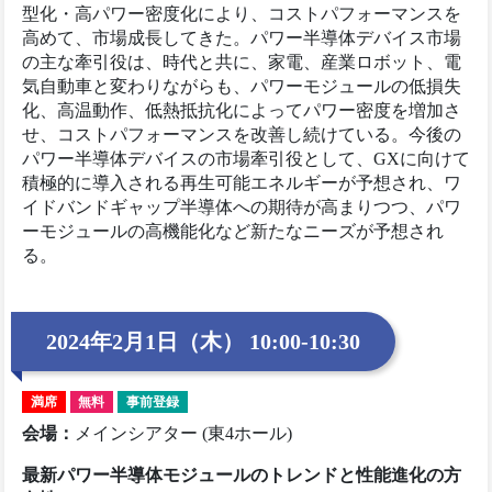
型化・高パワー密度化により、コストパフォーマンスを
高めて、市場成長してきた。パワー半導体デバイス市場
の主な牽引役は、時代と共に、家電、産業ロボット、電
気自動車と変わりながらも、パワーモジュールの低損失
化、高温動作、低熱抵抗化によってパワー密度を増加さ
せ、コストパフォーマンスを改善し続けている。今後の
パワー半導体デバイスの市場牽引役として、GXに向けて
積極的に導入される再生可能エネルギーが予想され、ワ
イドバンドギャップ半導体への期待が高まりつつ、パワ
ーモジュールの高機能化など新たなニーズが予想され
る。
2024年2月1日（木） 10:00-10:30
満席
無料
事前登録
会場
：
メインシアター (東4ホール)
最新パワー半導体モジュールのトレンドと性能進化の方