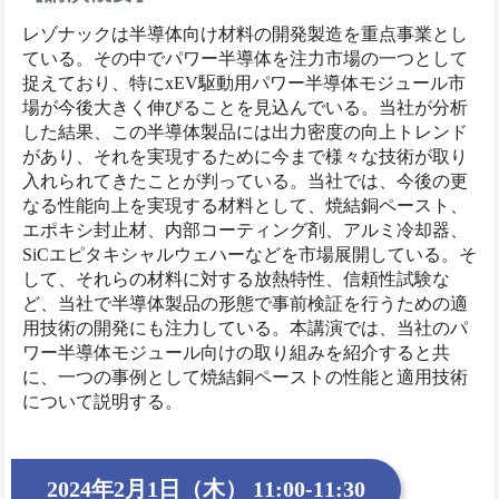
レゾナックは半導体向け材料の開発製造を重点事業とし
ている。その中でパワー半導体を注力市場の一つとして
捉えており、特にxEV駆動用パワー半導体モジュール市
場が今後大きく伸びることを見込んでいる。当社が分析
した結果、この半導体製品には出力密度の向上トレンド
があり、それを実現するために今まで様々な技術が取り
入れられてきたことが判っている。当社では、今後の更
なる性能向上を実現する材料として、焼結銅ペースト、
エポキシ封止材、内部コーティング剤、アルミ冷却器、
SiCエピタキシャルウェハーなどを市場展開している。そ
して、それらの材料に対する放熱特性、信頼性試験な
ど、当社で半導体製品の形態で事前検証を行うための適
用技術の開発にも注力している。本講演では、当社のパ
ワー半導体モジュール向けの取り組みを紹介すると共
に、一つの事例として焼結銅ペーストの性能と適用技術
について説明する。
2024年2月1日（木） 11:00-11:30