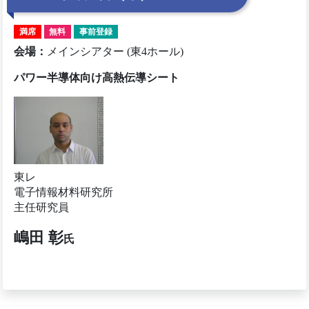
満席
無料
事前登録
会場
：
メインシアター (東4ホール)
パワー半導体向け高熱伝導シート
東レ
電子情報材料研究所
主任研究員
嶋田 彰
氏