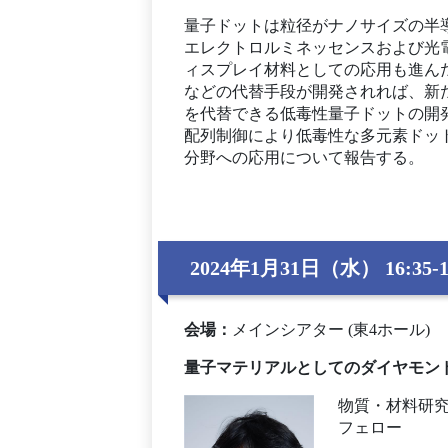
量子ドットは粒径がナノサイズの半
エレクトロルミネッセンスおよび光
ィスプレイ材料としての応用も進ん
などの代替手段が開発されれば、新
を代替できる低毒性量子ドットの開
配列制御により低毒性な多元素ドッ
分野への応用について報告する。
2024年1月31日（水） 16:35-1
会場
：
メインシアター (東4ホール)
量子マテリアルとしてのダイヤモン
物質・材料研
フェロー