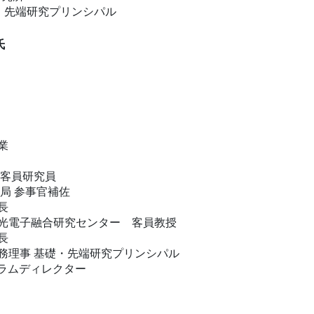
・先端研究プリンシパル
氏
業
 客員研究員
務局 参事官補佐
長
所 光電子融合研究センター 客員教授
長
 常務理事 基礎・先端研究プリンシパル
ログラムディレクター