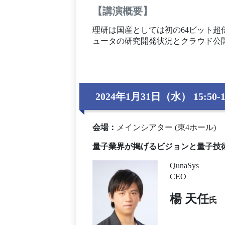
【講演概要】
理研は国産としては初の64ビット
ュータの研究開発状況とクラウド公
2024年1月31日（水） 15:50-1
会場
：
メインシアター (東4ホール)
量子業界が掲げるビジョンと量子技
QunaSys
CEO
楊 天任
氏