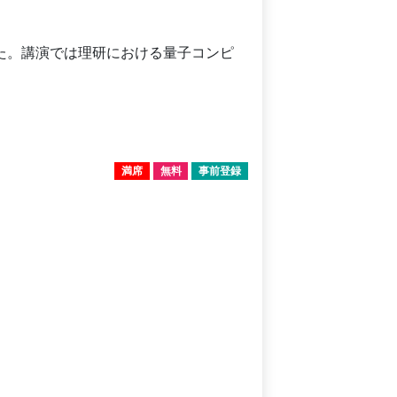
た。講演では理研における量子コンピ
満席
無料
事前登録