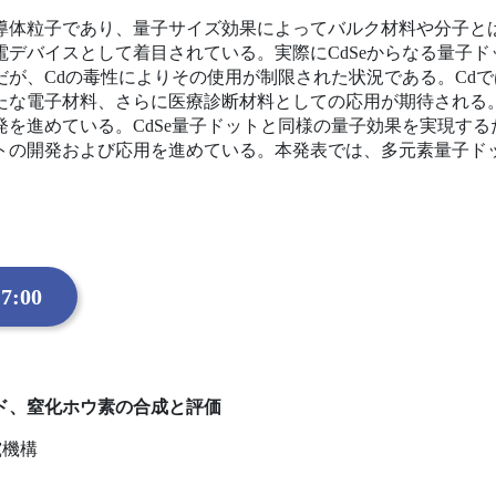
導体粒子であり、量子サイズ効果によってバルク材料や分子と
電デバイスとして着目されている。実際にCdSeからなる量子
だが、Cdの毒性によりその使用が制限された状況である。Cd
たな電子材料、さらに医療診断材料としての応用が期待される。
発を進めている。CdSe量子ドットと同様の量子効果を実現す
トの開発および応用を進めている。本発表では、多元素量子ド
7:00
ド、窒化ホウ素の合成と評価
究機構