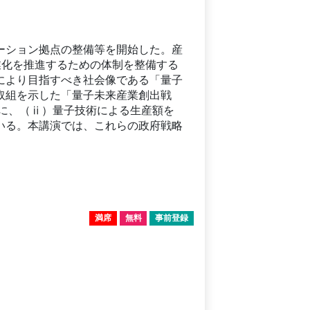
ーション拠点の整備等を開始した。産
業化を推進するための体制を整備する
により目指すべき社会像である「量子
取組を示した「量子未来産業創出戦
人に、（ⅱ）量子技術による生産額を
いる。本講演では、これらの政府戦略
満席
無料
事前登録