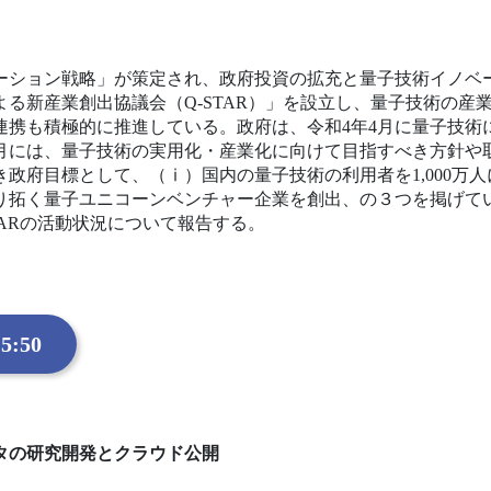
ーション戦略」が策定され、政府投資の拡充と量子技術イノベ
る新産業創出協議会（Q-STAR）」を設立し、量子技術の産
連携も積極的に推進している。政府は、令和4年4月に量子技術
月には、量子技術の実用化・産業化に向けて目指すべき方針や
べき政府目標として、（ⅰ）国内の量子技術の利用者を1,000万
切り拓く量子ユニコーンベンチャー企業を創出、の３つを掲げて
TARの活動状況について報告する。
5:50
タの研究開発とクラウド公開