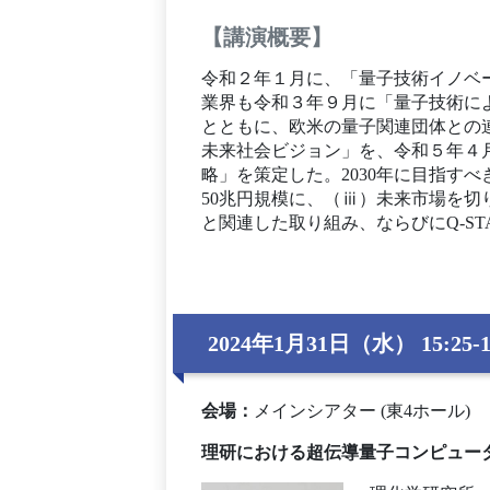
【講演概要】
令和２年１月に、「量子技術イノベ
業界も令和３年９月に「量子技術によ
とともに、欧米の量子関連団体との
未来社会ビジョン」を、令和５年４
略」を策定した。2030年に目指す
50兆円規模に、（ⅲ）未来市場を
と関連した取り組み、ならびにQ-S
2024年1月31日（水） 15:25-1
会場
：
メインシアター (東4ホール)
理研における超伝導量子コンピュー