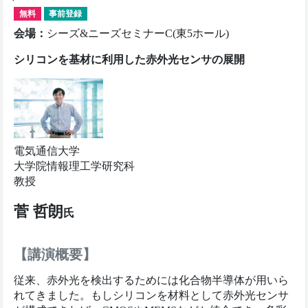
無料
事前登録
会場
：
シーズ&ニーズセミナーC(東5ホール)
シリコンを基材に利用した赤外光センサの展開
電気通信大学
大学院情報理工学研究科
教授
菅 哲朗
氏
【講演概要】
従来、赤外光を検出するためには化合物半導体が用いら
れてきました。もしシリコンを材料として赤外光センサ