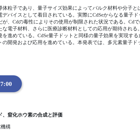
導体粒子であり、量子サイズ効果によってバルク材料や分子と
電デバイスとして着目されている。実際にCdSeからなる量子
だが、Cdの毒性によりその使用が制限された状況である。Cd
たな電子材料、さらに医療診断材料としての応用が期待される。
発を進めている。CdSe量子ドットと同様の量子効果を実現す
トの開発および応用を進めている。本発表では、多元素量子ド
7:00
ド、窒化ホウ素の合成と評価
究機構