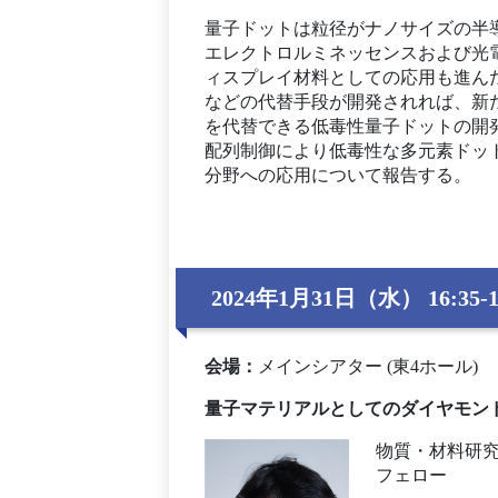
量子ドットは粒径がナノサイズの半
エレクトロルミネッセンスおよび光
ィスプレイ材料としての応用も進ん
などの代替手段が開発されれば、新
を代替できる低毒性量子ドットの開
配列制御により低毒性な多元素ドッ
分野への応用について報告する。
2024年1月31日（水） 16:35-1
会場
：
メインシアター (東4ホール)
量子マテリアルとしてのダイヤモン
物質・材料研
フェロー