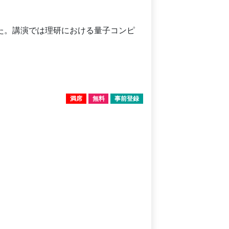
た。講演では理研における量子コンピ
満席
無料
事前登録