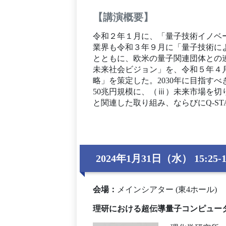
【講演概要】
令和２年１月に、「量子技術イノベ
業界も令和３年９月に「量子技術によ
とともに、欧米の量子関連団体との
未来社会ビジョン」を、令和５年４
略」を策定した。2030年に目指す
50兆円規模に、（ⅲ）未来市場を
と関連した取り組み、ならびにQ-S
2024年1月31日（水） 15:25-1
会場
：
メインシアター (東4ホール)
理研における超伝導量子コンピュー