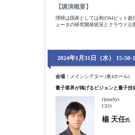
【講演概要】
理研は国産としては初の64ビット
ュータの研究開発状況とクラウド公
2024年1月31日（水） 15:50-1
会場
：
メインシアター (東4ホール)
量子業界が掲げるビジョンと量子技
QunaSys
CEO
楊 天任
氏