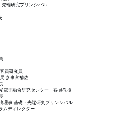
・先端研究プリンシパル
氏
業
 客員研究員
務局 参事官補佐
長
所 光電子融合研究センター 客員教授
長
 常務理事 基礎・先端研究プリンシパル
ログラムディレクター