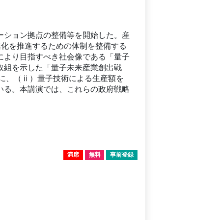
ーション拠点の整備等を開始した。産
業化を推進するための体制を整備する
により目指すべき社会像である「量子
取組を示した「量子未来産業創出戦
人に、（ⅱ）量子技術による生産額を
いる。本講演では、これらの政府戦略
満席
無料
事前登録