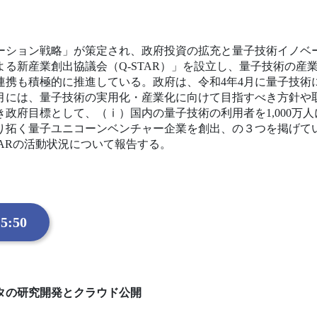
ーション戦略」が策定され、政府投資の拡充と量子技術イノベ
る新産業創出協議会（Q-STAR）」を設立し、量子技術の産
連携も積極的に推進している。政府は、令和4年4月に量子技術
月には、量子技術の実用化・産業化に向けて目指すべき方針や
べき政府目標として、（ⅰ）国内の量子技術の利用者を1,000万
切り拓く量子ユニコーンベンチャー企業を創出、の３つを掲げて
TARの活動状況について報告する。
5:50
タの研究開発とクラウド公開