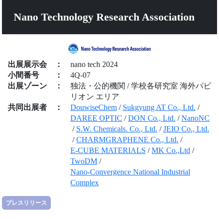
Nano Technology Research Association
出展展示会
：
nano tech 2024
小間番号
：
4Q-07
出展ゾーン
：
独法・公的機関 / 学校各研究室 海外パビ
リオン エリア
共同出展者
：
DouwiseChem
/
Sukgyung AT Co., Ltd.
/
DAREE OPTIC
/
DON Co., Ltd.
/
NanoNC
/
S.W. Chemicals. Co., Ltd.
/
JEIO Co., Ltd.
/
CHARMGRAPHENE Co., Ltd.
/
E-CUBE MATERIALS
/
MK Co.,Ltd
/
TwoDM
/
Nano-Convergence National Industrial
Complex
プレスリリース