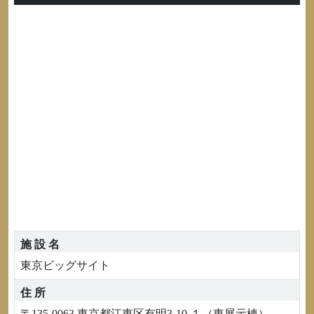
施 設 名
東京ビッグサイト
住 所
〒135-0063 東京都江東区有明3-10-１（東展示棟）