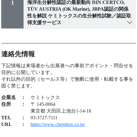
1
海洋生分解性認証の最新動向 DIN CERTCO,
TÜV AUSTRIA (OK Marine), JBPA認証の関係
性を解説 ケミトックスの生分解性試験／認証取
得支援サービス
連絡先情報
下記情報は来場者から出展者への事前アポイント・問合せを
目的に公開しています。
それ以外の目的（セールス等）で無断に使用・転載する事を
固く禁じます。
企業名
：
ケミトックス
住所
：
〒 145-0064
東京都 大田区上池台1-14-18
TEL
：
03-3727-7111
URL
：
https://www.chemitox.co.jp/