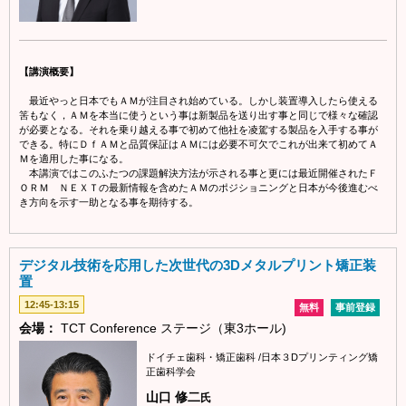
【講演概要】
最近やっと日本でもＡＭが注目され始めている。しかし装置導入したら使える
筈もなく，ＡＭを本当に使うという事は新製品を送り出す事と同じで様々な確認
が必要となる。それを乗り越える事で初めて他社を凌駕する製品を入手する事が
できる。特にＤｆＡＭと品質保証はＡＭには必要不可欠でこれが出来て初めてＡ
Ｍを適用した事になる。
本講演ではこのふたつの課題解決方法が示される事と更には最近開催されたＦ
ＯＲＭ ＮＥＸＴの最新情報を含めたＡＭのポジショニングと日本が今後進むべ
き方向を示す一助となる事を期待する。
デジタル技術を応用した次世代の3Dメタルプリント矯正装
置
12:45-13:15
無料
事前登録
会場：
TCT Conference ステージ（東3ホール)
ドイチェ歯科・矯正歯科 /日本３Dプリンティング矯
正歯科学会
山口 修二
氏