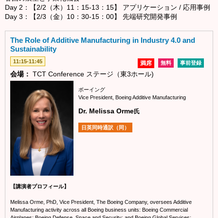
Day 2：【2/2（木）11：15-13：15】 アプリケーション / 応用事例
Day 3：【2/3（金）10：30-15：00】 先端研究開発事例
The Role of Additive Manufacturing in Industry 4.0 and
Sustainability
11:15-11:45
満席
無料
事前登録
会場：
TCT Conference ステージ（東3ホール)
ボーイング
Vice President, Boeing Additive Manufacturing
Dr. Melissa Orme
氏
日英同時通訳（同）
【講演者プロフィール】
Melissa Orme, PhD, Vice President, The Boeing Company, oversees Additive
Manufacturing activity across all Boeing business units: Boeing Commercial
Airplanes; Boeing Defense, Space and Security; and Boeing Global Services;