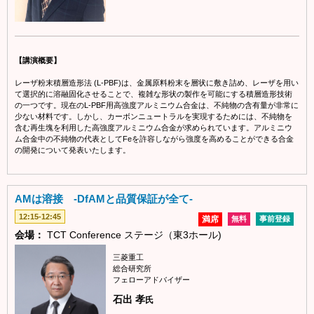
【講演概要】
レーザ粉末積層造形法 (L-PBF)は、金属原料粉末を層状に敷き詰め、レーザを用い
て選択的に溶融固化させることで、複雑な形状の製作を可能にする積層造形技術
の一つです。現在のL-PBF用高強度アルミニウム合金は、不純物の含有量が非常に
少ない材料です。しかし、カーボンニュートラルを実現するためには、不純物を
含む再生塊を利用した高強度アルミニウム合金が求められています。アルミニウ
ム合金中の不純物の代表としてFeを許容しながら強度を高めることができる合金
の開発について発表いたします。
AMは溶接 -DfAMと品質保証が全て-
12:15-12:45
満席
無料
事前登録
会場：
TCT Conference ステージ（東3ホール)
三菱重工
総合研究所
フェローアドバイザー
石出 孝
氏