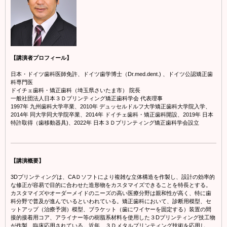
【講演者プロフィール】
日本・ドイツ歯科医師免許、ドイツ歯学博士（Dr.med.dent.) 、ドイツ公認矯正歯
科専門医
ドイチェ歯科・矯正歯科（埼玉県さいたま市） 院長
一般社団法人日本３Ｄプリンティング矯正歯科学会 代表理事
1997年 九州歯科大学卒業、2010年 デュッセルドルフ大学矯正歯科大学院入学、
2014年 同大学同大学院卒業、2014年 ドイチェ歯科・矯正歯科開設、2019年 日本
特許取得（歯移動器具)、2022年 日本３Ｄプリンティング矯正歯科学会設立
【講演概要】
3Dプリンティングは、CAＤソフトにより複雑な立体構造を作製し、設計の効率的
な修正が容易で目的に合わせた造形物をカスタマイズできることを特長とする。
カスタマイズやオーダーメイドのニーズの高い医療分野は親和性が高く、特に歯
科分野で普及が進んでいるといわれている。矯正歯科において、診断用模型、セ
ットアップ（治療予測）模型、ブラケット（歯にワイヤーを固定する）装置の間
接的接着用コア、アライナー等の樹脂系材料を使用した３Dプリンティング技工物
が作製、臨床応用されている。近年、３Ｄメタルプリンティング技術を応用し、