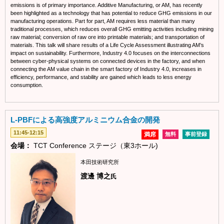
emissions is of primary importance. Additive Manufacturing, or AM, has recently
been highlighted as a technology that has potential to reduce GHG emissions in our
manufacturing operations. Part for part, AM requires less material than many
traditional processes, which reduces overall GHG emitting activities including mining
raw material; conversion of raw ore into printable materials; and transportation of
materials. This talk will share results of a Life Cycle Assessment illustrating AM’s
impact on sustainability. Furthermore, Industry 4.0 focuses on the interconnections
between cyber-physical systems on connected devices in the factory, and when
connecting the AM value chain in the smart factory of Industry 4.0, increases in
efficiency, performance, and stability are gained which leads to less energy
consumption.
L-PBFによる高強度アルミニウム合金の開発
11:45-12:15
満席
無料
事前登録
会場：
TCT Conference ステージ（東3ホール)
本田技術研究所
渡邊 博之
氏