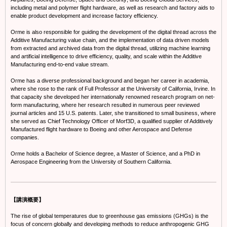
including metal and polymer flight hardware, as well as research and factory aids to
enable product development and increase factory efficiency.
Orme is also responsible for guiding the development of the digital thread across the
Additive Manufacturing value chain, and the implementation of data driven models
from extracted and archived data from the digital thread, utilizing machine learning
and artificial intelligence to drive efficiency, quality, and scale within the Additive
Manufacturing end-to-end value stream.
Orme has a diverse professional background and began her career in academia,
where she rose to the rank of Full Professor at the University of California, Irvine. In
that capacity she developed her internationally renowned research program on net-
form manufacturing, where her research resulted in numerous peer reviewed
journal articles and 15 U.S. patents. Later, she transitioned to small business, where
she served as Chief Technology Officer of Morf3D, a qualified supplier of Additively
Manufactured flight hardware to Boeing and other Aerospace and Defense
companies.
Orme holds a Bachelor of Science degree, a Master of Science, and a PhD in
Aerospace Engineering from the University of Southern California.
【講演概要】
The rise of global temperatures due to greenhouse gas emissions (GHGs) is the
focus of concern globally and developing methods to reduce anthropogenic GHG