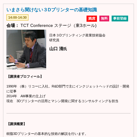
いまさら聞けない３Dプリンターの基礎知識
14:00-14:30
満席
無料
事前登録
会場：
TCT Conference ステージ（東3ホール)
日本３Dプリンティング産業技術協会
研究員
山口 清
氏
【講演者プロフィール】
1990年 （株）リコーに入社。R&D部門で主にインクジェットヘッドの設計・開発
に従事
2014年 AM事業の立上げ
現在 3Dプリンターの活用とマシン開発に関するコンサルティングを担当
【講演概要】
樹脂3Dプリンターの基本的な技術の解説を行います。