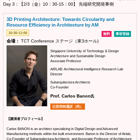
Day 3：【2/3（金）10：30-15：00】 先端研究開発事例
3D Printing Architecture: Towards Circularity and
Resource Efficiency in Architecture by AM
10:30-11:00
無料
事前登録
会場：
TCT Conference ステージ（東3ホール)
Singapore University of Technology & Design
Architecture and Sustainable Design
Associate Professor
AIRLAB: Architectural Intelligence Research Lab
Director
Subarquitectura Architects
Co-Founder
Prof. Carlos Banon
氏
日英同時通訳（同）
【講演者プロフィール】
Carlos BANON is an architect specializing in Digital Design and Advanced
Manufacturing methods within the built environment. Banon is the Director of Airlab,
Co-Founder of Subarquitectura Architects, and Associate Professor of Architecture