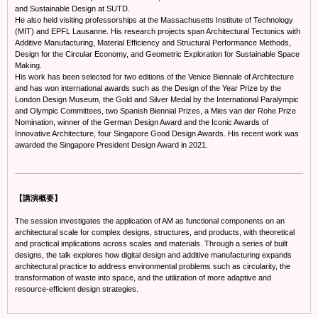
and Sustainable Design at SUTD.
He also held visiting professorships at the Massachusetts Institute of Technology
(MIT) and EPFL Lausanne. His research projects span Architectural Tectonics with
Additive Manufacturing, Material Efficiency and Structural Performance Methods,
Design for the Circular Economy, and Geometric Exploration for Sustainable Space
Making.
His work has been selected for two editions of the Venice Biennale of Architecture
and has won international awards such as the Design of the Year Prize by the
London Design Museum, the Gold and Silver Medal by the International Paralympic
and Olympic Committees, two Spanish Biennial Prizes, a Mies van der Rohe Prize
Nomination, winner of the German Design Award and the Iconic Awards of
Innovative Architecture, four Singapore Good Design Awards. His recent work was
awarded the Singapore President Design Award in 2021.
【講演概要】
The session investigates the application of AM as functional components on an
architectural scale for complex designs, structures, and products, with theoretical
and practical implications across scales and materials. Through a series of built
designs, the talk explores how digital design and additive manufacturing expands
architectural practice to address environmental problems such as circularity, the
transformation of waste into space, and the utilization of more adaptive and
resource-efficient design strategies.