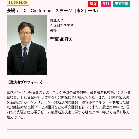
13:30-14:00
満席
無料
事前登録
会場：
TCT Conference ステージ（東3ホール)
東北大学
金属材料研究所
教授
千葉 晶彦
氏
【講演者プロフィール】
生体用Co-Cr-Mo合金の研究、ニッケル基の耐熱材料、耐食耐摩耗材料、チタン合
金など、非鉄合金を中心とする研究開発に取り組んできた。また、熱間鍛造技術
を基調とするインテリジェント鍛造技術の開発、超電導マグネットを利用した磁
気分離技術など新プロセス開発などの研究開発も行って来た。最近の10年は、国
内では先駆となる電子ビーム積層造形技術に関する研究は2010年より着手し取り
組んでいる。