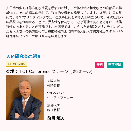
人工物の多くは等方的な性質を示すのに対し、生体組織や植物などの自然界の構
成物は、その組織に由来して、異方的な機能を発現しています。近年、注目を集
めている3Dプリンティングでは、金属を初めとする人工物について、その組織や
結晶配向を制御することで、異方性を付与することが可能であるとともに、機能
特性を向上することが可能です。本講演では、こうした金属3Dプリンティングに
よる人工物への異方性付与と機能特性向上に関する大阪大学異方性カスタム・AM
研究開発センターの取り組みを紹介します。
ＡＭ研究会の紹介
11:30-12:00
無料
事前登録
会場：
TCT Conference ステージ（東3ホール)
大阪大学
招聘教授
SYGMAXYZ
シニア・フェロー
京都大学
特任教授
前川 篤
氏