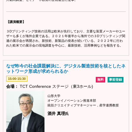
【講演概要】
３Dプリンティング技術の活用は欧米が先行しており、主要な装置メーカーやユー
ザーも多くが海外企業である。２０２１年後半から海外での３Dプリンティング関
連の展示会が再開され、新技術、新製品の発表が続いている。２０２２年に行わ
れた欧米での展示会の現地調査を中心に、最新技術、活用事例などを報告する。
なぜ昨今の社会課題解決に、デジタル製造技術を核としたネ
ットワーク形成が求められるか
15:00-15:30
無料
事前登録
会場：
TCT Conference ステージ（東3ホール)
山形大学
オープンイノベーション推進本部
統括クリエイティブマネージャー，産学連携教授
酒井 真理
氏