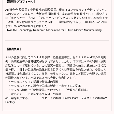
【講演者プロフィール】
AM研究会(委員長：中野教授)の副委員長。現在はコンサルタント会社:シグマクシ
スのシニア・フェロー、大阪大学 招聘教授、京都大学 特任教授として、若い方々
に「エネルギー」「AM」「グローバル・ビジネス」を教えています。2020年まで
三菱重工業では副社長としてエネルギー・環境部門を担当し、2014年から2021年
までTRAFAMの理事長を歴任した。
TRAFAM: Technology Research Association for Future Additive Manufacturing
【講演概要】
ＡＭの普及に向けて２０１４年以降、経産省主導によるＴＲＡＦＡＭでの研究開
発、内閣府主導の各種研究がなされてきた。しかし、日本ではＡＭの利用・展開
が欧米に比べて遅れている。この現実を直視し、問題点の抽出、解決に向けて支
援を行い、日本の製造業の強化を図る目的でＡＭ研究会を発足させた。今後のＡ
Ｍ展開には金属だけでなく、樹脂、セラミックス、細胞など幅広い分野での適用
が期待されている。本稿ではＡＭの今後の方向性として、
・デジタル・ツイン活用で新素材の開発
・デジタルトＡＭの融合で工場の製造・生産ラインの変革
・デジタル輸送で「物流変革」だけでなく、「大幅な在庫削減」
・電力のＶＰＰに対応するＶＡＭＦの構築
の一端を紹介する。 ＶＰＰ：Virtual Power Plant、ＶＡＭＦ：Virtual AM
Factory