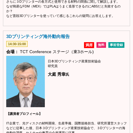
さらに３Dプリンターの各方式と使用できる材料の関係に関して解説します。
なぜ簡易なFDM（MEX）ではPLAはうまく造形できるのにABSだと失敗するの
か？
など普段3Dプリンターを使っていて感じるこれらの疑問にお答えします。
3Dプリンティング海外動向報告
14:30-15:00
満席
無料
事前登録
会場：
TCT Conference ステージ（東3ホール)
日本3Dプリンティング産業技術協会
研究員
大庭 秀章
氏
【講演者プロフィール】
IT企業で、光ディスクの材料開発、生産準備、国際規格担当、研究所運営スタッフ
などに従事した後、日本３Dプリンティング産業技術協会で、３Dプリンターの海
外動向調査、セミナーや教育の企画運営に従事。