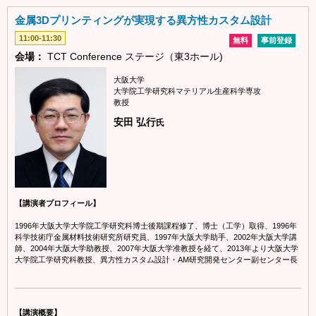
金属3Dプリンティングが実現する異方性カスタム設計
11:00-11:30
無料
事前登録
会場：
TCT Conference ステージ（東3ホール)
大阪大学
大学院工学研究科マテリアル生産科学専攻
教授
安田 弘行
氏
【講演者プロフィール】
1996年大阪大学大学院工学研究科博士後期課程修了、博士（工学）取得、1996年
科学技術庁金属材料技術研究所研究員、1997年大阪大学助手、2002年大阪大学講
師、2004年大阪大学助教授、2007年大阪大学准教授を経て、2013年より大阪大学
大学院工学研究科教授、異方性カスタム設計・AM研究開発センター副センター長
【講演概要】