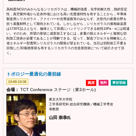
高純度SiO2のみからなるシリカガラスは，機械的強度，化学的耐久性，熱的安定
性，真空紫外域から近赤外域における高い光透過特性を有することから，半導体
製造用シリカガラス，ファイバーや光導波路等のみならず、次世代の産業分野を
担う基盤材料として期待されている。しかしながら，シリカガラスの液相線温度
は1730℃以上となり、融体として容易にハンドリングできる粘性10Pa・sには程遠
い。そのため、所望の形状に成形加工するには，多量の熱エネルギーと複雑な切
削加工技術が必要であることが理解できる。従って，製造プロセスを簡略化した
省エネルギー型透明シリカガラスの開発が望まれている。当日は切削加工不要を
目指した3D複雑形状を有するシリカガラスの光造形技術について紹介させて頂
く。
トポロジー最適化の最前線
13:00-13:30
満席
無料
事前登録
会場：
TCT Conference ステージ（東3ホール)
東京大学大学院
工学系研究科 総合研究機構／機械工学専攻
准教授
山田 崇恭
氏