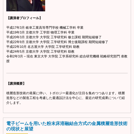
【講演者プロフィール】
平成17年3月 岐阜工業高等専門学校 機械工学科 卒業
平成19年3月 京都大学 工学部 物理工学科 卒業
平成20年3月 京都大学 大学院 工学研究科 修士課程 期間短縮修了
平成22年9月 京都大学 大学院 工学研究科 博士後期課程 期間短縮修了
平成22年10月 名古屋大学 大学院 工学研究科 助教
平成24年5月 京都大学 大学院 工学研究科 助教
令和2年3月 – 現在 東京大学 大学院 工学系研究科 総合研究機構 戦略研究部門 准教
授
【講演概要】
積層造形技術の発展に伴い、トポロジー最適化が注目を集めつつあります。積層
造形などの製造工程を考慮した最適設計法を中心に、最近の研究成果について紹
介します。
電子ビームを用いた粉末床溶融結合方式の金属積層造形技術
の現状と展望