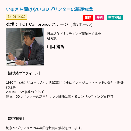
いまさら聞けない３Dプリンターの基礎知識
14:00-14:30
満席
無料
事前登録
会場：
TCT Conference ステージ（東3ホール)
日本３Dプリンティング産業技術協会
研究員
山口 清
氏
【講演者プロフィール】
1990年 （株）リコーに入社。R&D部門で主にインクジェットヘッドの設計・開発
に従事
2014年 AM事業の立上げ
現在 3Dプリンターの活用とマシン開発に関するコンサルティングを担当
【講演概要】
樹脂3Dプリンターの基本的な技術の解説を行います。