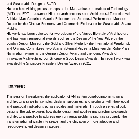
and Sustainable Design at SUTD.
He also held visiting professorships at the Massachusetts Institute of Technology
(MIT) and EPFL Lausanne. His research projects span Architectural Tectonics with
Additive Manufacturing, Material Efficiency and Structural Performance Methods,
Design for the Circular Economy, and Geometric Exploration for Sustainable Space
Making.
His work has been selected for two editions of the Venice Biennale of Architecture
and has won international awards such as the Design of the Year Prize by the
London Design Museum, the Gold and Silver Medal by the International Paralympic
and Olympic Committees, two Spanish Biennial Prizes, a Mies van der Rohe Prize
Nomination, winner of the German Design Award and the Iconic Awards of
Innovative Architecture, four Singapore Good Design Awards. His recent work was
awarded the Singapore President Design Award in 2021.
【講演概要】
The session investigates the application of AM as functional components on an
architectural scale for complex designs, structures, and products, with theoretical
and practical implications across scales and materials. Through a series of built
designs, the talk explores how digital design and additive manufacturing expands
architectural practice to address environmental problems such as circularity, the
transformation of waste into space, and the utilization of more adaptive and
resource-efficient design strategies.