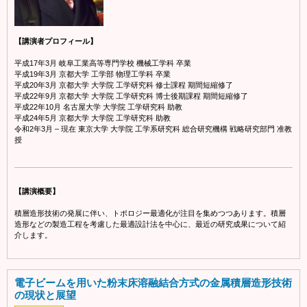
【講演者プロフィール】
平成17年3月 岐阜工業高等専門学校 機械工学科 卒業
平成19年3月 京都大学 工学部 物理工学科 卒業
平成20年3月 京都大学 大学院 工学研究科 修士課程 期間短縮修了
平成22年9月 京都大学 大学院 工学研究科 博士後期課程 期間短縮修了
平成22年10月 名古屋大学 大学院 工学研究科 助教
平成24年5月 京都大学 大学院 工学研究科 助教
令和2年3月 – 現在 東京大学 大学院 工学系研究科 総合研究機構 戦略研究部門 准教
授
【講演概要】
積層造形技術の発展に伴い、トポロジー最適化が注目を集めつつあります。積層
造形などの製造工程を考慮した最適設計法を中心に、最近の研究成果について紹
介します。
電子ビームを用いた粉末床溶融結合方式の金属積層造形技術
の現状と展望