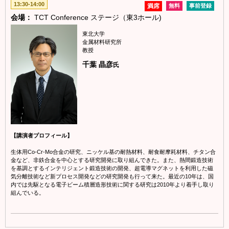
13:30-14:00
満席
無料
事前登録
会場：
TCT Conference ステージ（東3ホール)
東北大学
金属材料研究所
教授
千葉 晶彦
氏
【講演者プロフィール】
生体用Co-Cr-Mo合金の研究、ニッケル基の耐熱材料、耐食耐摩耗材料、チタン合
金など、非鉄合金を中心とする研究開発に取り組んできた。また、熱間鍛造技術
を基調とするインテリジェント鍛造技術の開発、超電導マグネットを利用した磁
気分離技術など新プロセス開発などの研究開発も行って来た。最近の10年は、国
内では先駆となる電子ビーム積層造形技術に関する研究は2010年より着手し取り
組んでいる。