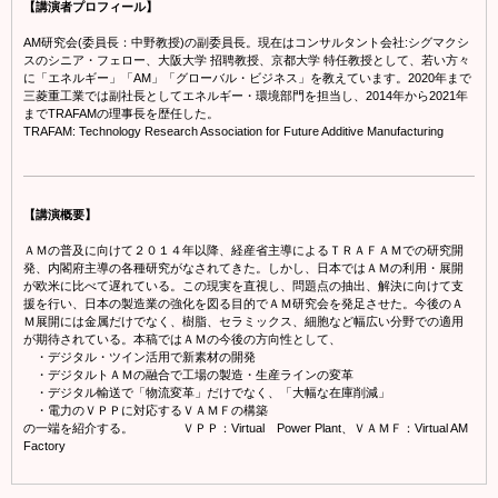
【講演者プロフィール】
AM研究会(委員長：中野教授)の副委員長。現在はコンサルタント会社:シグマクシ
スのシニア・フェロー、大阪大学 招聘教授、京都大学 特任教授として、若い方々
に「エネルギー」「AM」「グローバル・ビジネス」を教えています。2020年まで
三菱重工業では副社長としてエネルギー・環境部門を担当し、2014年から2021年
までTRAFAMの理事長を歴任した。
TRAFAM: Technology Research Association for Future Additive Manufacturing
【講演概要】
ＡＭの普及に向けて２０１４年以降、経産省主導によるＴＲＡＦＡＭでの研究開
発、内閣府主導の各種研究がなされてきた。しかし、日本ではＡＭの利用・展開
が欧米に比べて遅れている。この現実を直視し、問題点の抽出、解決に向けて支
援を行い、日本の製造業の強化を図る目的でＡＭ研究会を発足させた。今後のＡ
Ｍ展開には金属だけでなく、樹脂、セラミックス、細胞など幅広い分野での適用
が期待されている。本稿ではＡＭの今後の方向性として、
・デジタル・ツイン活用で新素材の開発
・デジタルトＡＭの融合で工場の製造・生産ラインの変革
・デジタル輸送で「物流変革」だけでなく、「大幅な在庫削減」
・電力のＶＰＰに対応するＶＡＭＦの構築
の一端を紹介する。 ＶＰＰ：Virtual Power Plant、ＶＡＭＦ：Virtual AM
Factory