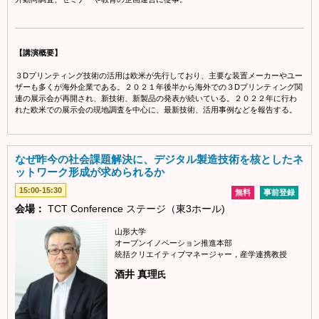
【講演概要】
３Dプリンティング技術の活用は欧米が先行しており、主要な装置メーカーやユー
ザーも多くが海外企業である。２０２１年後半から海外での３Dプリンティング関
連の展示会が再開され、新技術、新製品の発表が続いている。２０２２年に行わ
れた欧米での展示会の現地調査を中心に、最新技術、活用事例などを報告する。
なぜ昨今の社会課題解決に、デジタル製造技術を核としたネ
ットワーク形成が求められるか
15:00-15:30
無料
事前登録
会場：
TCT Conference ステージ（東3ホール)
山形大学
オープンイノベーション推進本部
統括クリエイティブマネージャー，産学連携教授
酒井 真理
氏