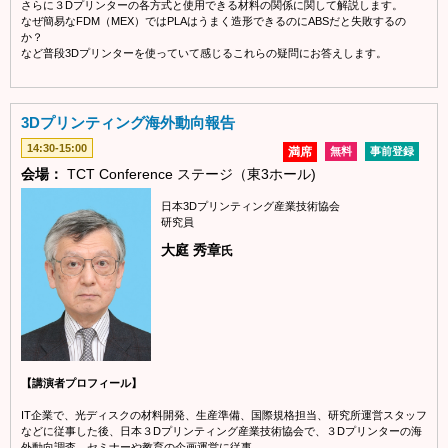
さらに３Dプリンターの各方式と使用できる材料の関係に関して解説します。
なぜ簡易なFDM（MEX）ではPLAはうまく造形できるのにABSだと失敗するの
か？
など普段3Dプリンターを使っていて感じるこれらの疑問にお答えします。
3Dプリンティング海外動向報告
14:30-15:00
満席
無料
事前登録
会場：
TCT Conference ステージ（東3ホール)
日本3Dプリンティング産業技術協会
研究員
大庭 秀章
氏
【講演者プロフィール】
IT企業で、光ディスクの材料開発、生産準備、国際規格担当、研究所運営スタッフ
などに従事した後、日本３Dプリンティング産業技術協会で、３Dプリンターの海
外動向調査、セミナーや教育の企画運営に従事。