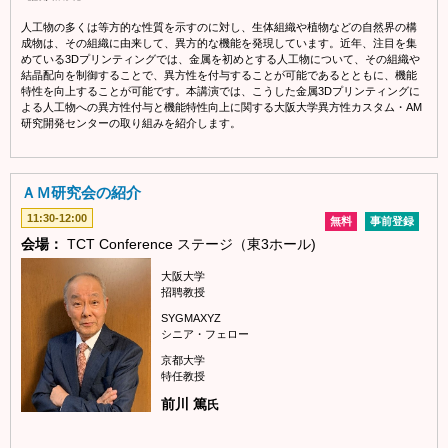
人工物の多くは等方的な性質を示すのに対し、生体組織や植物などの自然界の構
成物は、その組織に由来して、異方的な機能を発現しています。近年、注目を集
めている3Dプリンティングでは、金属を初めとする人工物について、その組織や
結晶配向を制御することで、異方性を付与することが可能であるとともに、機能
特性を向上することが可能です。本講演では、こうした金属3Dプリンティングに
よる人工物への異方性付与と機能特性向上に関する大阪大学異方性カスタム・AM
研究開発センターの取り組みを紹介します。
ＡＭ研究会の紹介
11:30-12:00
無料
事前登録
会場：
TCT Conference ステージ（東3ホール)
大阪大学
招聘教授
SYGMAXYZ
シニア・フェロー
京都大学
特任教授
前川 篤
氏