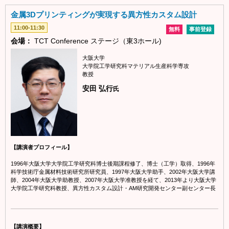
金属3Dプリンティングが実現する異方性カスタム設計
11:00-11:30
無料
事前登録
会場：
TCT Conference ステージ（東3ホール)
大阪大学
大学院工学研究科マテリアル生産科学専攻
教授
安田 弘行
氏
【講演者プロフィール】
1996年大阪大学大学院工学研究科博士後期課程修了、博士（工学）取得、1996年
科学技術庁金属材料技術研究所研究員、1997年大阪大学助手、2002年大阪大学講
師、2004年大阪大学助教授、2007年大阪大学准教授を経て、2013年より大阪大学
大学院工学研究科教授、異方性カスタム設計・AM研究開発センター副センター長
【講演概要】