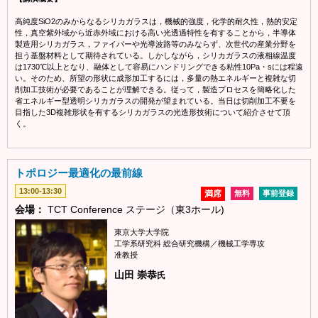
高純度SiO2のみからなるシリカガラスは，機械的強度，化学的耐久性，熱的安定
性，真空紫外域から近赤外域における高い光透過特性を有することから，半導体
製造用シリカガラス，ファイバーや光導波路等のみならず、次世代の産業分野を
担う基盤材料として期待されている。しかしながら，シリカガラスの液相線温度
は1730℃以上となり、融体として容易にハンドリングできる粘性10Pa・sには程遠
い。そのため、所望の形状に成形加工するには，多量の熱エネルギーと複雑な切
削加工技術が必要であることが理解できる。従って，製造プロセスを簡略化した
省エネルギー型透明シリカガラスの開発が望まれている。当日は切削加工不要を
目指した3D複雑形状を有するシリカガラスの光造形技術について紹介させて頂
く。
トポロジー最適化の最前線
13:00-13:30
満席
無料
事前登録
会場：
TCT Conference ステージ（東3ホール)
東京大学大学院
工学系研究科 総合研究機構／機械工学専攻
准教授
山田 崇恭
氏