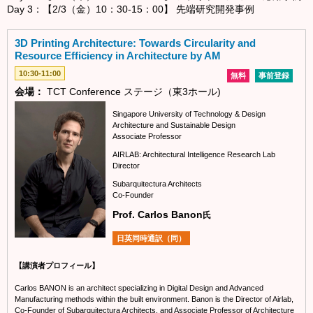
Day 3：【2/3（金）10：30-15：00】 先端研究開発事例
3D Printing Architecture: Towards Circularity and
Resource Efficiency in Architecture by AM
10:30-11:00
無料
事前登録
会場：
TCT Conference ステージ（東3ホール)
Singapore University of Technology & Design
Architecture and Sustainable Design
Associate Professor
AIRLAB: Architectural Intelligence Research Lab
Director
Subarquitectura Architects
Co-Founder
Prof. Carlos Banon
氏
日英同時通訳（同）
【講演者プロフィール】
Carlos BANON is an architect specializing in Digital Design and Advanced
Manufacturing methods within the built environment. Banon is the Director of Airlab,
Co-Founder of Subarquitectura Architects, and Associate Professor of Architecture