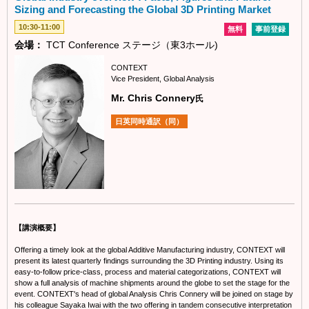
Sizing and Forecasting the Global 3D Printing Market
10:30-11:00
無料
事前登録
会場：
TCT Conference ステージ（東3ホール)
CONTEXT
Vice President, Global Analysis
Mr. Chris Connery
氏
日英同時通訳（同）
【講演概要】
Offering a timely look at the global Additive Manufacturing industry, CONTEXT will
present its latest quarterly findings surrounding the 3D Printing industry. Using its
easy-to-follow price-class, process and material categorizations, CONTEXT will
show a full analysis of machine shipments around the globe to set the stage for the
event. CONTEXT's head of global Analysis Chris Connery will be joined on stage by
his colleague Sayaka Iwai with the two offering in tandem consecutive interpretation