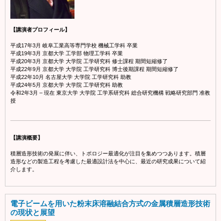
【講演者プロフィール】
平成17年3月 岐阜工業高等専門学校 機械工学科 卒業
平成19年3月 京都大学 工学部 物理工学科 卒業
平成20年3月 京都大学 大学院 工学研究科 修士課程 期間短縮修了
平成22年9月 京都大学 大学院 工学研究科 博士後期課程 期間短縮修了
平成22年10月 名古屋大学 大学院 工学研究科 助教
平成24年5月 京都大学 大学院 工学研究科 助教
令和2年3月 – 現在 東京大学 大学院 工学系研究科 総合研究機構 戦略研究部門 准教
授
【講演概要】
積層造形技術の発展に伴い、トポロジー最適化が注目を集めつつあります。積層
造形などの製造工程を考慮した最適設計法を中心に、最近の研究成果について紹
介します。
電子ビームを用いた粉末床溶融結合方式の金属積層造形技術
の現状と展望