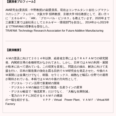
【講演者プロフィール】
AM研究会(委員長：中野教授)の副委員長。現在はコンサルタント会社:シグマクシ
スのシニア・フェロー、大阪大学 招聘教授、京都大学 特任教授として、若い方々
に「エネルギー」「AM」「グローバル・ビジネス」を教えています。2020年まで
三菱重工業では副社長としてエネルギー・環境部門を担当し、2014年から2021年
までTRAFAMの理事長を歴任した。
TRAFAM: Technology Research Association for Future Additive Manufacturing
【講演概要】
ＡＭの普及に向けて２０１４年以降、経産省主導によるＴＲＡＦＡＭでの研究開
発、内閣府主導の各種研究がなされてきた。しかし、日本ではＡＭの利用・展開
が欧米に比べて遅れている。この現実を直視し、問題点の抽出、解決に向けて支
援を行い、日本の製造業の強化を図る目的でＡＭ研究会を発足させた。今後のＡ
Ｍ展開には金属だけでなく、樹脂、セラミックス、細胞など幅広い分野での適用
が期待されている。本稿ではＡＭの今後の方向性として、
・デジタル・ツイン活用で新素材の開発
・デジタルトＡＭの融合で工場の製造・生産ラインの変革
・デジタル輸送で「物流変革」だけでなく、「大幅な在庫削減」
・電力のＶＰＰに対応するＶＡＭＦの構築
の一端を紹介する。 ＶＰＰ：Virtual Power Plant、ＶＡＭＦ：Virtual AM
Factory