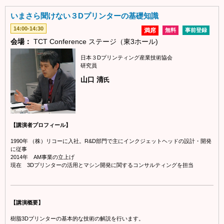
いまさら聞けない３Dプリンターの基礎知識
14:00-14:30
満席
無料
事前登録
会場：
TCT Conference ステージ（東3ホール)
日本３Dプリンティング産業技術協会
研究員
山口 清
氏
【講演者プロフィール】
1990年 （株）リコーに入社。R&D部門で主にインクジェットヘッドの設計・開発
に従事
2014年 AM事業の立上げ
現在 3Dプリンターの活用とマシン開発に関するコンサルティングを担当
【講演概要】
樹脂3Dプリンターの基本的な技術の解説を行います。