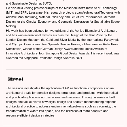
and Sustainable Design at SUTD.
He also held visiting professorships at the Massachusetts Institute of Technology
(MIT) and EPFL Lausanne. His research projects span Architectural Tectonics with
Additive Manufacturing, Material Efficiency and Structural Performance Methods,
Design for the Circular Economy, and Geometric Exploration for Sustainable Space
Making.
His work has been selected for two editions of the Venice Biennale of Architecture
and has won international awards such as the Design of the Year Prize by the
London Design Museum, the Gold and Silver Medal by the International Paralympic
and Olympic Committees, two Spanish Biennial Prizes, a Mies van der Rohe Prize
Nomination, winner of the German Design Award and the Iconic Awards of
Innovative Architecture, four Singapore Good Design Awards. His recent work was
awarded the Singapore President Design Award in 2021.
【講演概要】
The session investigates the application of AM as functional components on an
architectural scale for complex designs, structures, and products, with theoretical
and practical implications across scales and materials. Through a series of built
designs, the talk explores how digital design and additive manufacturing expands
architectural practice to address environmental problems such as circularity, the
transformation of waste into space, and the utilization of more adaptive and
resource-efficient design strategies.