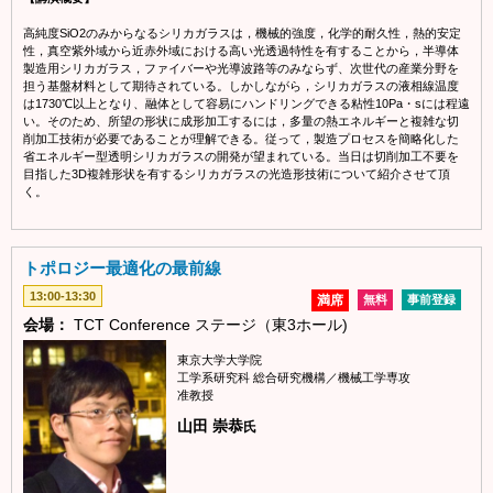
高純度SiO2のみからなるシリカガラスは，機械的強度，化学的耐久性，熱的安定
性，真空紫外域から近赤外域における高い光透過特性を有することから，半導体
製造用シリカガラス，ファイバーや光導波路等のみならず、次世代の産業分野を
担う基盤材料として期待されている。しかしながら，シリカガラスの液相線温度
は1730℃以上となり、融体として容易にハンドリングできる粘性10Pa・sには程遠
い。そのため、所望の形状に成形加工するには，多量の熱エネルギーと複雑な切
削加工技術が必要であることが理解できる。従って，製造プロセスを簡略化した
省エネルギー型透明シリカガラスの開発が望まれている。当日は切削加工不要を
目指した3D複雑形状を有するシリカガラスの光造形技術について紹介させて頂
く。
トポロジー最適化の最前線
13:00-13:30
満席
無料
事前登録
会場：
TCT Conference ステージ（東3ホール)
東京大学大学院
工学系研究科 総合研究機構／機械工学専攻
准教授
山田 崇恭
氏