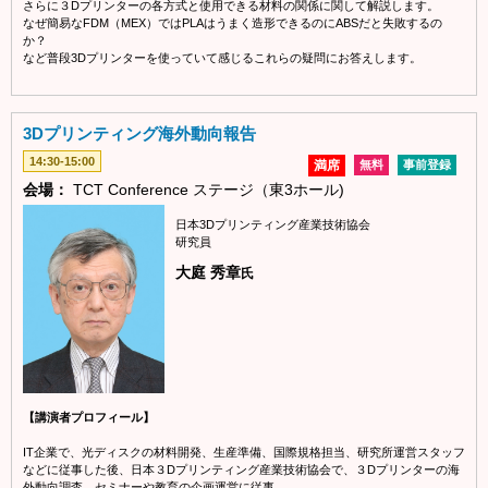
さらに３Dプリンターの各方式と使用できる材料の関係に関して解説します。
なぜ簡易なFDM（MEX）ではPLAはうまく造形できるのにABSだと失敗するの
か？
など普段3Dプリンターを使っていて感じるこれらの疑問にお答えします。
3Dプリンティング海外動向報告
14:30-15:00
満席
無料
事前登録
会場：
TCT Conference ステージ（東3ホール)
日本3Dプリンティング産業技術協会
研究員
大庭 秀章
氏
【講演者プロフィール】
IT企業で、光ディスクの材料開発、生産準備、国際規格担当、研究所運営スタッフ
などに従事した後、日本３Dプリンティング産業技術協会で、３Dプリンターの海
外動向調査、セミナーや教育の企画運営に従事。