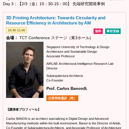
Day 3：【2/3（金）10：30-15：00】 先端研究開発事例
3D Printing Architecture: Towards Circularity and
Resource Efficiency in Architecture by AM
10:30-11:00
無料
事前登録
会場：
TCT Conference ステージ（東3ホール)
Singapore University of Technology & Design
Architecture and Sustainable Design
Associate Professor
AIRLAB: Architectural Intelligence Research Lab
Director
Subarquitectura Architects
Co-Founder
Prof. Carlos Banon
氏
日英同時通訳（同）
【講演者プロフィール】
Carlos BANON is an architect specializing in Digital Design and Advanced
Manufacturing methods within the built environment. Banon is the Director of Airlab,
Co-Founder of Subarquitectura Architects, and Associate Professor of Architecture