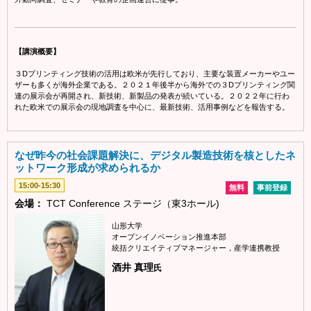
【講演概要】
３Dプリンティング技術の活用は欧米が先行しており、主要な装置メーカーやユー
ザーも多くが海外企業である。２０２１年後半から海外での３Dプリンティング関
連の展示会が再開され、新技術、新製品の発表が続いている。２０２２年に行わ
れた欧米での展示会の現地調査を中心に、最新技術、活用事例などを報告する。
なぜ昨今の社会課題解決に、デジタル製造技術を核としたネ
ットワーク形成が求められるか
15:00-15:30
無料
事前登録
会場：
TCT Conference ステージ（東3ホール)
山形大学
オープンイノベーション推進本部
統括クリエイティブマネージャー，産学連携教授
酒井 真理
氏