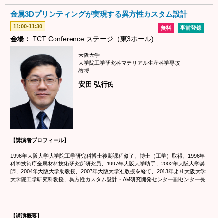
金属3Dプリンティングが実現する異方性カスタム設計
11:00-11:30
無料
事前登録
会場：
TCT Conference ステージ（東3ホール)
大阪大学
大学院工学研究科マテリアル生産科学専攻
教授
安田 弘行
氏
【講演者プロフィール】
1996年大阪大学大学院工学研究科博士後期課程修了、博士（工学）取得、1996年
科学技術庁金属材料技術研究所研究員、1997年大阪大学助手、2002年大阪大学講
師、2004年大阪大学助教授、2007年大阪大学准教授を経て、2013年より大阪大学
大学院工学研究科教授、異方性カスタム設計・AM研究開発センター副センター長
【講演概要】