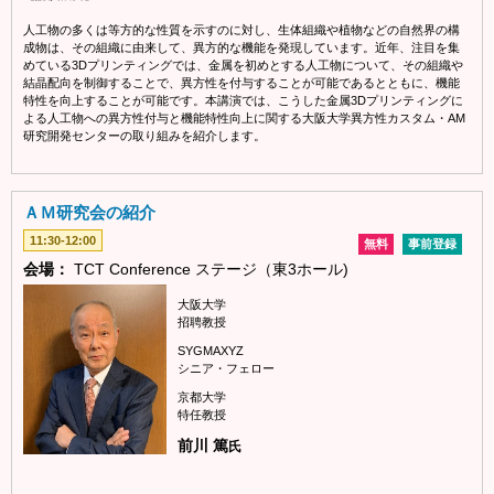
人工物の多くは等方的な性質を示すのに対し、生体組織や植物などの自然界の構
成物は、その組織に由来して、異方的な機能を発現しています。近年、注目を集
めている3Dプリンティングでは、金属を初めとする人工物について、その組織や
結晶配向を制御することで、異方性を付与することが可能であるとともに、機能
特性を向上することが可能です。本講演では、こうした金属3Dプリンティングに
よる人工物への異方性付与と機能特性向上に関する大阪大学異方性カスタム・AM
研究開発センターの取り組みを紹介します。
ＡＭ研究会の紹介
11:30-12:00
無料
事前登録
会場：
TCT Conference ステージ（東3ホール)
大阪大学
招聘教授
SYGMAXYZ
シニア・フェロー
京都大学
特任教授
前川 篤
氏