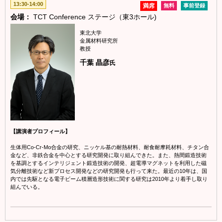
13:30-14:00
満席
無料
事前登録
会場：
TCT Conference ステージ（東3ホール)
東北大学
金属材料研究所
教授
千葉 晶彦
氏
【講演者プロフィール】
生体用Co-Cr-Mo合金の研究、ニッケル基の耐熱材料、耐食耐摩耗材料、チタン合
金など、非鉄合金を中心とする研究開発に取り組んできた。また、熱間鍛造技術
を基調とするインテリジェント鍛造技術の開発、超電導マグネットを利用した磁
気分離技術など新プロセス開発などの研究開発も行って来た。最近の10年は、国
内では先駆となる電子ビーム積層造形技術に関する研究は2010年より着手し取り
組んでいる。