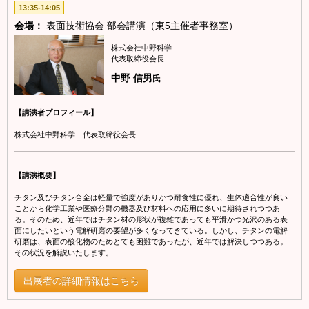
13:35-14:05
会場：
表面技術協会 部会講演（東5主催者事務室）
株式会社中野科学
代表取締役会長
中野 信男
氏
【講演者プロフィール】
株式会社中野科学 代表取締役会長
【講演概要】
チタン及びチタン合金は軽量で強度がありかつ耐食性に優れ、生体適合性が良い
ことから化学工業や医療分野の機器及び材料への応用に多いに期待されつつあ
る。そのため、近年ではチタン材の形状が複雑であっても平滑かつ光沢のある表
面にしたいという電解研磨の要望が多くなってきている。しかし、チタンの電解
研磨は、表面の酸化物のためとても困難であったが、近年では解決しつつある。
その状況を解説いたします。
出展者の詳細情報はこちら