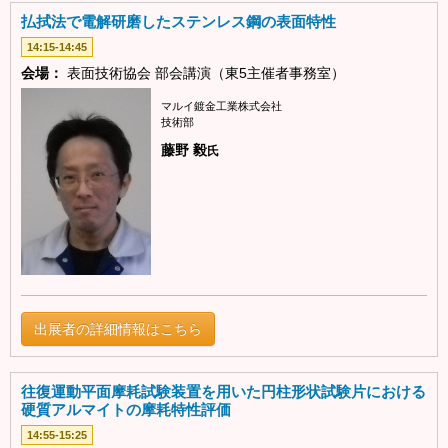
払拭法で電解研磨したステンレス鋼の表面特性
14:15-14:45
会場：
表面技術協会 部会講演（東5主催者事務室）
マルイ鍍金工業株式会社
技術部
藤野 毅
氏
出展者の詳細情報はこちら
往復運動平面摩耗試験装置を用いた円柱形状試験片における
硬質アルマイトの摩耗特性評価
14:55-15:25