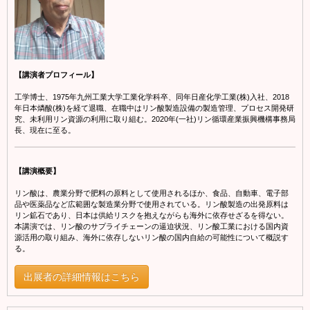
【講演者プロフィール】
工学博士、1975年九州工業大学工業化学科卒、同年日産化学工業(株)入社、2018
年日本燐酸(株)を経て退職、在職中はリン酸製造設備の製造管理、プロセス開発研
究、未利用リン資源の利用に取り組む。2020年(一社)リン循環産業振興機構事務局
長、現在に至る。
【講演概要】
リン酸は、農業分野で肥料の原料として使用されるほか、食品、自動車、電子部
品や医薬品など広範囲な製造業分野で使用されている。リン酸製造の出発原料は
リン鉱石であり、日本は供給リスクを抱えながらも海外に依存せざるを得ない。
本講演では、リン酸のサプライチェーンの逼迫状況、リン酸工業における国内資
源活用の取り組み、海外に依存しないリン酸の国内自給の可能性について概説す
る。
出展者の詳細情報はこちら