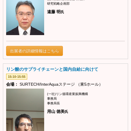
研究戦略企画部
遠藤 明
氏
出展者の詳細情報はこちら
リン酸のサプライチェーンと国内自給に向けて
15:10-15:55
会場：
SURTECH/InterAquaステージ （東5ホール）
(一社)リン循環産業振興機構
事務局
事務局長
用山 徳美
氏