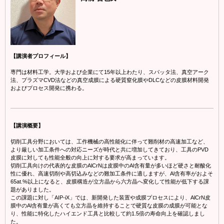
【講演者プロフィール】
専門は材料工学。大学および企業にて15年以上わたり、スパッタ法、真空アーク
法、プラズマCVD法などの真空成膜による硬質窒化膜やDLCなどの皮膜材料開発
およびプロセス開発に携わる。
【講演概要】
切削工具分野においては、工作機械の高性能化に伴って難削材の高速加工など、
より厳しい加工条件への対応ニーズが時代と共に増加してきており、工具のPVD
皮膜に対しても性能全般の向上に対する要求が高まっています。
切削工具向けの代表的な皮膜のAlCrNは皮膜中のAl含有量が多いほど硬さと耐酸化
性に優れ、高速切削や高切込みなどの難加工条件に適しますが、Al含有率がおよそ
65at.%以上になると、皮膜構造が立方晶から六方晶へ変化して性能が低下する課
題がありました。
この課題に対し「AIP-iX」では、新開発した装置や成膜プロセスにより、AlCrN皮
膜中のAl含有量が高くても立方晶を維持することで硬質な皮膜の成膜が可能とな
り、性能に特化したハイエンド工具と比較して約1.5倍の寿命向上を確認しまし
た。