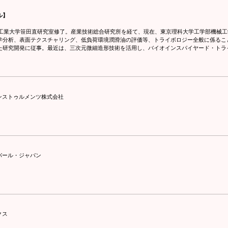
ル】
東京工業大学笹田直研究室修了。産業技術総合研究所を経て、現在、東京理科大学工学部機械
学分析、表面テクスチャリング、低負荷環境潤滑油の評価等、トライボロジー全般に係るこ
た研究開発に従事。最近は、三次元微細造形技術を活用し、バイオインスパイヤード・トラ
ンストゥルメンツ株式会社
パール・ジャパン
クス