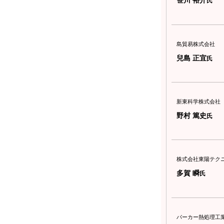
笹川 裕介
氏
島貿易株式会社
兒島 正宜
氏
新東科学株式会社
野村 篤史
氏
株式会社東陽テク
多賀 瞬
氏
パーカー熱処理工