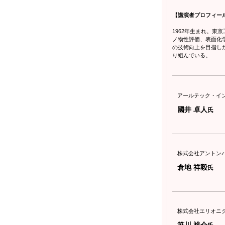
【講演者プロフィー
1962年生まれ。
ノ物性評価、表面化
の技術向上を目指し
り組んでいる。
アールテック・イ
國井 卓人
氏
株式会社アントン
倉地 祥毅
氏
株式会社エリオニ