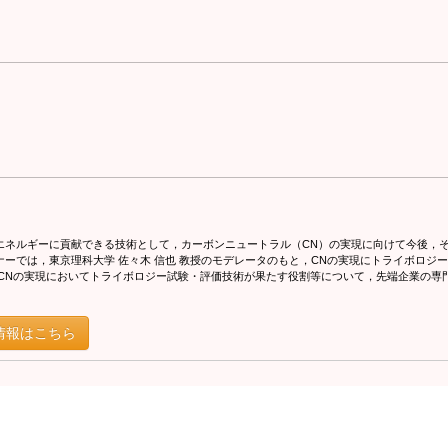
エネルギーに貢献できる技術として，カーボンニュートラル（CN）の実現に向けて今後，
ナーでは，東京理科大学 佐々木 信也 教授のモデレータのもと，CNの実現にトライボロジ
，CNの実現においてトライボロジー試験・評価技術が果たす役割等について，先端企業の専
情報はこちら