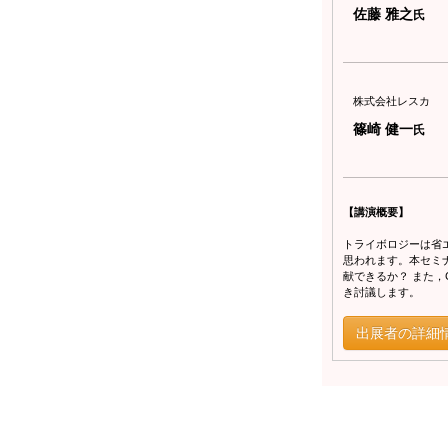
佐藤 雅之
氏
株式会社レスカ
篠崎 健一
氏
【講演概要】
トライボロジーは省
思われます。本セミ
献できるか？ また
き討議します。
出展者の詳細