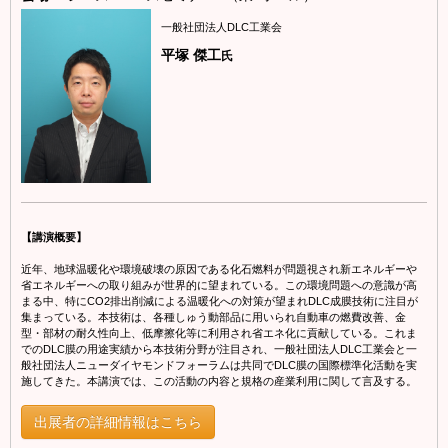
一般社団法人DLC工業会
平塚 傑工
氏
【講演概要】
近年、地球温暖化や環境破壊の原因である化石燃料が問題視され新エネルギーや
省エネルギーへの取り組みが世界的に望まれている。この環境問題への意識が高
まる中、特にCO2排出削減による温暖化への対策が望まれDLC成膜技術に注目が
集まっている。本技術は、各種しゅう動部品に用いられ自動車の燃費改善、金
型・部材の耐久性向上、低摩擦化等に利用され省エネ化に貢献している。これま
でのDLC膜の用途実績から本技術分野が注目され、一般社団法人DLC工業会と一
般社団法人ニューダイヤモンドフォーラムは共同でDLC膜の国際標準化活動を実
施してきた。本講演では、この活動の内容と規格の産業利用に関して言及する。
出展者の詳細情報はこちら