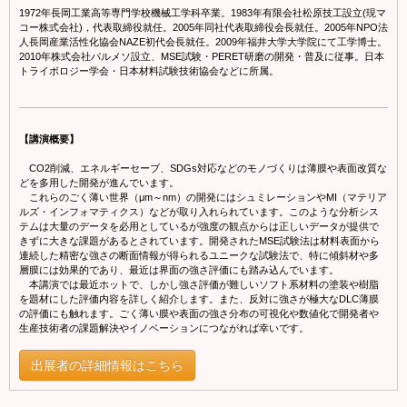
1972年長岡工業高等専門学校機械工学科卒業。1983年有限会社松原技工設立(現マ
コー株式会社)，代表取締役就任。2005年同社代表取締役会長就任。2005年NPO法
人長岡産業活性化協会NAZE初代会長就任。2009年福井大学大学院にて工学博士。
2010年株式会社パルメソ設立、MSE試験・PERET研磨の開発・普及に従事。日本
トライボロジー学会・日本材料試験技術協会などに所属。
【講演概要】
CO2削減、エネルギーセーブ、SDGs対応などのモノづくりは薄膜や表面改質な
どを多用した開発が進んでいます。
これらのごく薄い世界（μm～nm）の開発にはシュミレーションやMI（マテリア
ルズ・インフォマティクス）などが取り入れられています。このような分析シス
テムは大量のデータを必用としているが強度の観点からは正しいデータが提供で
きずに大きな課題があるとされています。開発されたMSE試験法は材料表面から
連続した精密な強さの断面情報が得られるユニークな試験法で、特に傾斜材や多
層膜には効果的であり、最近は界面の強さ評価にも踏み込んでいます。
本講演では最近ホットで、しかし強さ評価が難しいソフト系材料の塗装や樹脂
を題材にした評価内容を詳しく紹介します。また、反対に強さが極大なDLC薄膜
の評価にも触れます。ごく薄い膜や表面の強さ分布の可視化や数値化で開発者や
生産技術者の課題解決やイノベーションにつながれば幸いです。
出展者の詳細情報はこちら