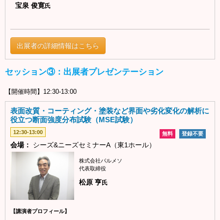
宝泉 俊寛
氏
出展者の詳細情報はこちら
セッション③：出展者プレゼンテーション
【開催時間】12:30-13:00
表面改質・コーティング・塗装など界面や劣化変化の解析に
役立つ断面強度分布試験（MSE試験）
12:30-13:00
無料
登録不要
会場：
シーズ&ニーズセミナーA（東1ホール）
株式会社パルメソ
代表取締役
松原 亨
氏
【講演者プロフィール】