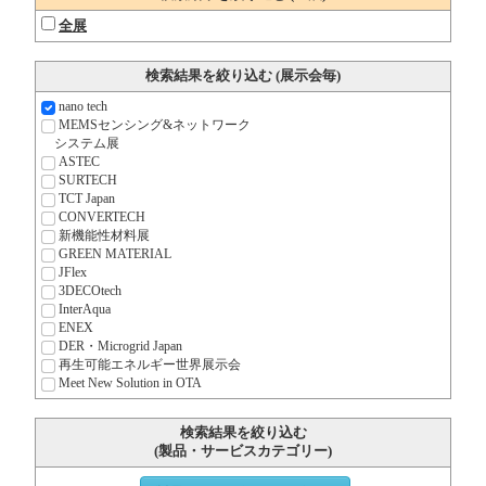
全展
検索結果を絞り込む (展示会毎)
nano tech
MEMSセンシング&ネットワーク
システム展
ASTEC
SURTECH
TCT Japan
CONVERTECH
新機能性材料展
GREEN MATERIAL
JFlex
3DECOtech
InterAqua
ENEX
DER・Microgrid Japan
再生可能エネルギー世界展示会
Meet New Solution in OTA
検索結果を絞り込む
(製品・サービスカテゴリー)