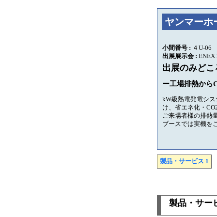
ヤンマーホ
小間番号 :
４U-06
出展展示会 :
ENEX 
出展のみどこ
ー工場排熱から
kW級熱電発電シ
け、省エネ化・CO
ご来場者様の排熱
ブースでは実機を
製品・サービス 1
製品・サービ