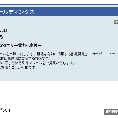
ールディングス
資
2023
ろ
CO2フリー電力へ変換ー
ステムを出展いたします。排熱を有効に活用する熱電発電は、カーボンニュー
2排出量削減に貢献する技術です。
量に応じた熱電発電システムをご提案いたします。
ご覧頂くことが可能です。
ス 1
資料PDF