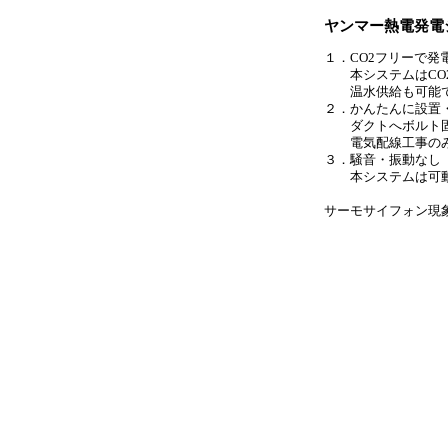
ヤンマー熱電発電
１．CO2フリーで発
本システムはCO2
温水供給も可能
２．かんたんに設置
ダクトへボルト固
電気配線工事のみ
３．騒音・振動なし
本システムは可動
サーモサイフォン現