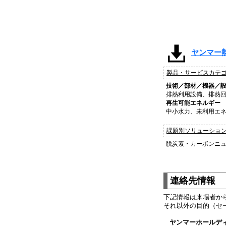
ヤンマー熱
製品・サービスカテ
技術／部材／機器／
排熱利用設備、排熱
再生可能エネルギー
中小水力、未利用エネルギー
課題別ソリューショ
脱炭素・カーボンニ
連絡先情報
下記情報は来場者か
それ以外の目的（セ
ヤンマーホールデ