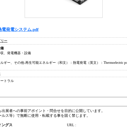
電発電システム.pdf
ゴリー
設備
回収、発電機器・設備
、その他-再生可能エネルギー（和文）：熱電発電（英文）：Thermoelectric power g
ン
ュートラル
ら出展者への事前アポイント・問合せを目的に公開しています。
ールス等）で無断に使用・転載する事を固く禁じます。
ィングス
URL :