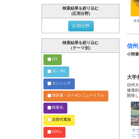
検索結果を絞り込む
(応用分野)
水
応用分野
検索結果を絞り込む
信州
（テーマ別）
小間番
DX
5G・6G
大学
センシング
信州大
健康的
脱炭素・カーボンニュートラル
開発し
軽量化
次世代電池
サ
SDGs
にて