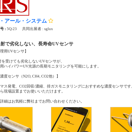
・アール・システム
号 :
5Q-23
共同出展者 : sglux
照射で劣化しない、長寿命UVセンサ
理用UVセンサ】
射を受けても劣化しないUVセンサが、
用ハイパワーUV光源の長期モニタリングを可能にします。
度センサ（N2O, CH4, CO2他）】
マス発電、CO2回収/濃縮、排ガスモニタリングにおすすめな濃度センサです
ら現場設置までお使いいただけます。
詳細はお気軽に弊社までお問い合わせください。