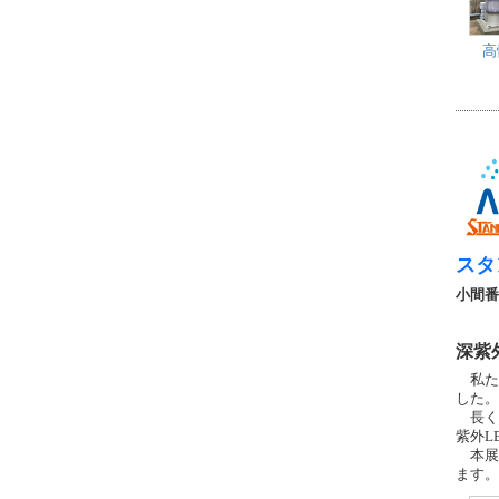
高
スタ
小間番
深紫
私たち
した。
長く自
紫外L
本展示
ます。