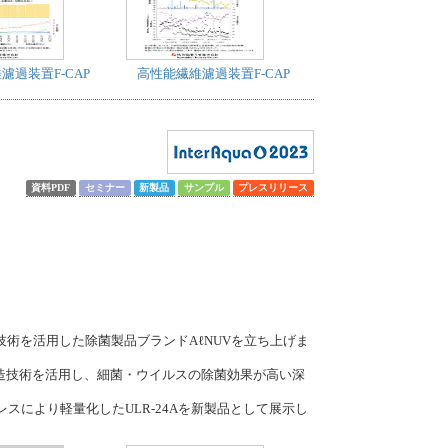
濾過装置F-CAP
高性能繊維濾過装置F-CAP
資料PDF
セミナー
新製品
サンプル
プレスリリース
術を活用した除菌製品ブランドAℓNUVを立ち上げま
造技術を活用し、細菌・ウイルスの除菌効果が高い深
レスにより軽量化したULR-24Aを新製品として展示し