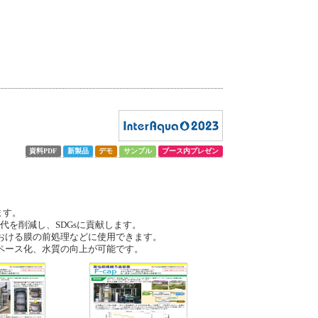
資料PDF
新製品
デモ
サンプル
ブース内プレゼン
ます。
代を削減し、SDGsに貢献します。
おける膜の前処理などに使用できます。
ペース化、水質の向上が可能です。