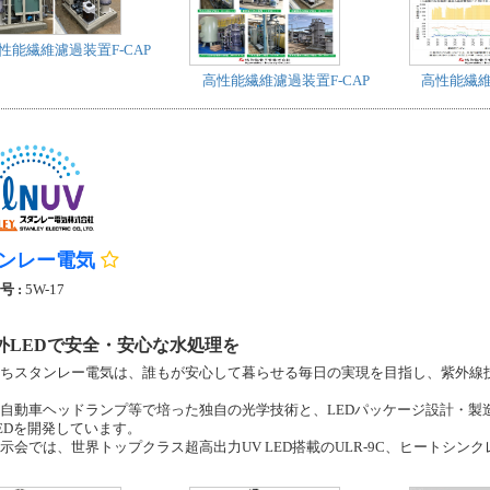
性能繊維濾過装置F-CAP
高性能繊維濾過装置F-CAP
高性能繊維
ンレー電気
号 :
5W-17
外LEDで安全・安心な水処理を
スタンレー電気は、誰もが安心して暮らせる毎日の実現を目指し、紫外線技
動車ヘッドランプ等で培った独自の光学技術と、LEDパッケージ設計・製
EDを開発しています。
会では、世界トップクラス超高出力UV LED搭載のULR-9C、ヒートシンク