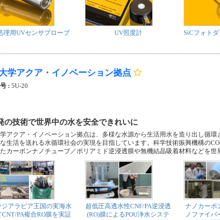
処理用UVセンサプローブ
UV照度計
SiCフォトダ
大学アクア・イノベーション拠点
号 :
5U-20
発の技術で世界中の水を安全できれいに
学アクア・イノベーション拠点は、多様な水源から生活用水を造り出し循環
な生活を送れる水循環社会の実現を目指しています。科学技術振興機構のCO
たカーボンナノチューブ／ポリアミド逆浸透膜や無機結晶吸着材料などを世
ウジアラビア王国の実海水
超低圧高透水性CNF/PA逆浸透
ナノカーボ
CNT/PA複合RO膜を実証
(RO)膜によるPOU浄水システ
ノファイバ