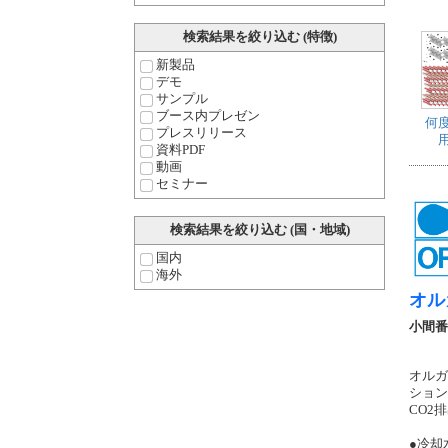
検索結果を絞り込む (特徴)
新製品
デモ
サンプル
ブース内プレゼン
何
プレスリリース
資料PDF
動画
セミナー
検索結果を絞り込む (国・地域)
国内
海外
オル
小間番
オルガ
ション
CO2
●冷却