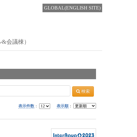
GLOBAL(ENGLISH SITE)
ル&会議棟）
検索
表示件数
：
表示順
：