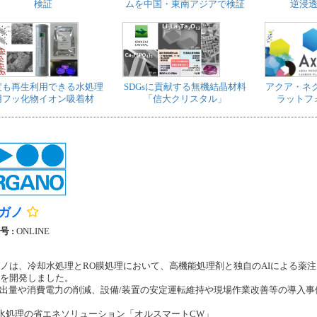
検証
ムを中国・東南アジアで検証
逆浸透
度も再生利用できる水処理
SDGsに貢献する無機結晶材料
アクア・ネ
用フッ化物イオン吸着材
「信大クリスタル」
ラットフォー
ガノ
号 :
ONLINE
ノは、冷却水処理とRO膜処理において、高機能処理剤と独自のAIによる薬
を開発しました。
排出量や消費電力の削減、設備/装置の安定運転維持や現場作業改善等の導入
水処理の省エネソリューション「オルスマートCW」