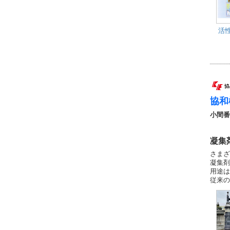
活
協和
小間番
凝集
さまざ
凝集剤
用途は
従来の