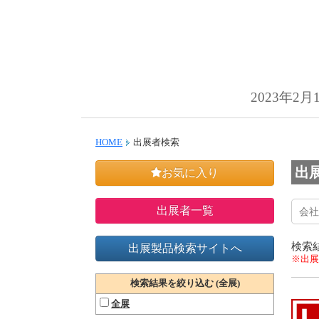
2023年2
HOME
出展者検索
出
お気に入り
出展者一覧
検索
出展製品検索サイトへ
※出展
検索結果を絞り込む (全展)
全展