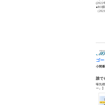
(20
●RO
（20
ゴー
小間番
誰で
曝気槽
ー』】