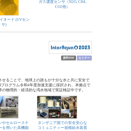
ガス濃度センサ（N2O, CH4,
CO2他）
イオード (UVセン
サ)
資料PDF
セミナー
させることで、地球上の誰もが十分な水と共に安全で
Iプログラム令和4年度加速支援に採択され、本拠点で
界の物理的・経済的な渇水地域で実証検証中です。
ンやセルロースナ
タンザニア国での安全安心な
ーを用いた高機能
コミュニティー規模給水装置