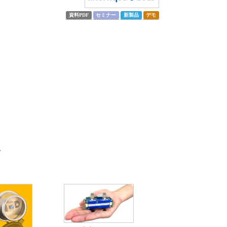
資料PDF
セミナー
新製品
デモ
。