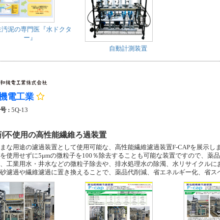
性汚泥の専門医『水ドクタ
ー』
自動計測装置
機電工業
号 :
5Q-13
剤不使用の高性能繊維ろ過装置
まな用途の濾過装置として使用可能な、高性能繊維濾過装置F-CAPを展示し
を使用せずに5μmの微粒子を100％除去することも可能な装置ですので、薬品
、工業用水・井水などの微粒子除去や、排水処理水の除濁、水リサイクルに
砂濾過や繊維濾過に置き換えることで、薬品代削減、省エネルギー化、省ス