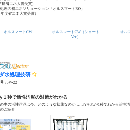
22年度省エネ大賞受賞）
膜処理の省エネソリューション「オルスマートRO」
21年度省エネ大賞受賞）
オルスマートCW
オルスマートCW（ショート
オル
Ver.）
ダ水処理技研
号 :
5W-22
も１秒で活性汚泥の対策がわかる
の中の活性汚泥は今、どのような状態なのか……??それが1秒でわかる活性
のご紹介