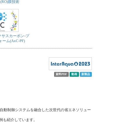
(RO)膜技術
クサスカーボン-プ
ム(AxC-PF)
資料PDF
動画
新製品
注自動制御システムを融合した次世代の省エネソリュー
事例も紹介しています。