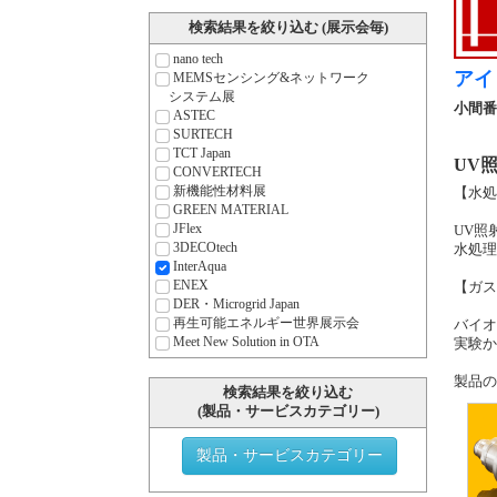
検索結果を絞り込む (展示会毎)
nano tech
アイ
MEMSセンシング&ネットワーク
システム展
小間番
ASTEC
SURTECH
TCT Japan
UV
CONVERTECH
新機能性材料展
【水処
GREEN MATERIAL
JFlex
UV照
3DECOtech
水処理
InterAqua
ENEX
【ガス濃
DER・Microgrid Japan
再生可能エネルギー世界展示会
バイオ
Meet New Solution in OTA
実験か
製品の
検索結果を絞り込む
(製品・サービスカテゴリー)
製品・サービスカテゴリー