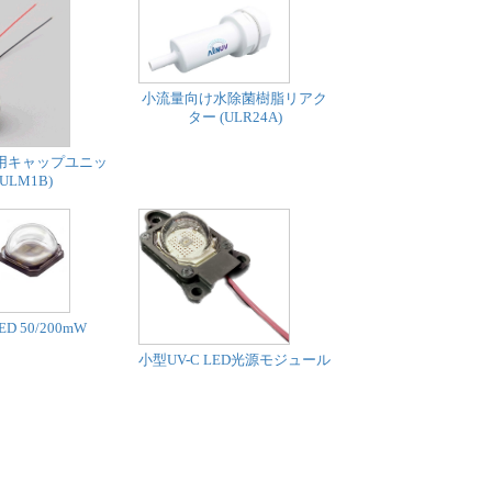
小流量向け水除菌樹脂リアク
ター (ULR24A)
用キャップユニッ
(ULM1B)
ED 50/200mW
小型UV-C LED光源モジュール