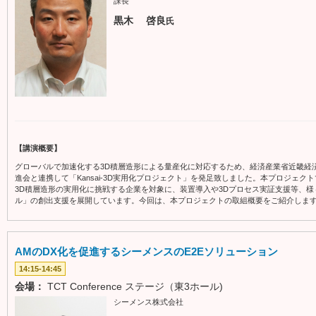
課長
黒木 啓良
氏
【講演概要】
グローバルで加速化する3D積層造形による量産化に対応するため、経済産業省近畿経済産
進会と連携して「Kansai-3D実用化プロジェクト」を発足致しました。本プロジェ
3D積層造形の実用化に挑戦する企業を対象に、装置導入や3Dプロセス実証支援等、
ル」の創出支援を展開しています。今回は、本プロジェクトの取組概要をご紹介しま
AMのDX化を促進するシーメンスのE2Eソリューション
14:15-14:45
会場：
TCT Conference ステージ（東3ホール)
シーメンス株式会社