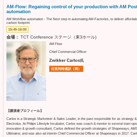
AM-Flow: Regaining control of your production with AM Pos
automation
AM Workflow automation - The Next step in automating AM-Factories, to deliver afforda
carbon footprint
15:45-16:00
会場：
TCT Conference ステージ（東3ホール)
AM Flow
Chief Commercial Officer
Zwikker Carlos
氏
日英同時通訳（同）
【講演者プロフィール】
Carlos is a Strategic Marketeer & Sales Leader, in the past responsible for as strategy & i
Electrolux. At Philips Lifestyle Incubator, Carlos was coach & mentor to several start-u
innovation & growth consultant, Carlos defined the growth strategies of Shapeways, AMS
Ultimaker, and was also ad interim Chief Commercial Officer at Shapeways in 2017. Car