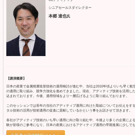
シニアセールスダイレクター
本郷 達也
氏
【講演概要】
日本の産業で金属積層造形技術の適用検討が進む中、当社は2010年頃よりいち早く航
の適用に取り組み、競争力強化を進めてきました。現在、アディティブ技術を活用し
込まれております。今後、適用領域をより一層広げるように取り組んでおります。
このセッションでは長年の当社のアディティブ適用に向けた取組についてお伝えをす
タル技術の活用が技術適用の促進に貢献しているかという事をお話させて頂きます。
各社がアディティブ技術のいち早い適用に向け取り組む中、今後より多くの企業によ
験が皆様のご参考になり、日本の産業におけるアディティブ適用の早期進展に少しで