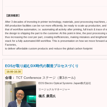
【講演概要】
After 3 decades of investing in printer technology, materials, post processing machines, 
AM production facilities can be run more efficiently, be ready to scale up production, and
that of workflow automation, i.e. automating all activity after printing, full track & trace o
the design to shipping the part to the customer. At this point in time, the post processing
thus increasing the cost per part, creating inefficiencies, making mistakes and lengthenin
stack for a fully automated AM workflow. This is presentation on how we move forward a
Factories,
to deliver affordable custom products and reduce the global carbon footprint
EOSが取り組むDX時代の製造プロセスづくり
16:00-16:30
会場：
TCT Conference ステージ（東3ホール)
EOS Electro Optical Systems Japan株式会社
リージョナルマネージャー
橋爪 康晃
氏