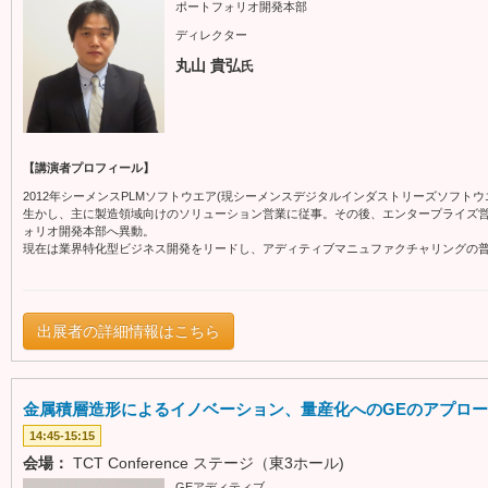
ポートフォリオ開発本部
ディレクター
丸山 貴弘
氏
【講演者プロフィール】
2012年シーメンスPLMソフトウエア(現シーメンスデジタルインダストリーズソフト
生かし、主に製造領域向けのソリューション営業に従事。その後、エンタープライズ営業
ォリオ開発本部へ異動。
現在は業界特化型ビジネス開発をリードし、アディティブマニュファクチャリングの
出展者の詳細情報はこちら
金属積層造形によるイノベーション、量産化へのGEのアプロ
14:45-15:15
会場：
TCT Conference ステージ（東3ホール)
GEアディティブ